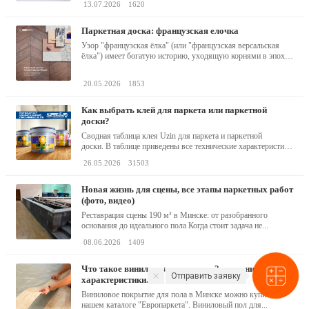
13.07.2026
1620
паркетная доска: французская елочка
Узор "французская ёлка" (или "французская версальская
ёлка") имеет богатую историю, уходящую корнями в эпоху
барокко...
20.05.2026
1853
как выбрать клей для паркета или паркетной
доски?
Сводная таблица клея Uzin для паркета и паркетной
доски. В таблице приведены все технические характеристики
клея,...
26.05.2026
31503
новая жизнь для сцены, все этапы паркетных работ
(фото, видео)
Реставрация сцены 190 м² в Минске: от разобранного
основания до идеального пола Когда стоит задача не...
08.06.2026
1409
что такое виниловая пвх плитка? описание,
Отправить заявку
характеристики.
Виниловое покрытие для пола в Минске можно купить в
нашем каталоге "Европаркета". Виниловый пол для...