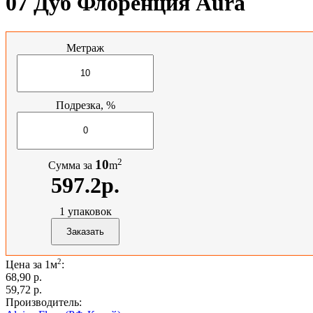
07 Дуб Флоренция Aura
Метраж
Подрезка, %
2
10
Сумма за
m
597.2р.
1
упаковок
2
Цена за 1м
:
68,90 p.
59,72 p.
Производитель: