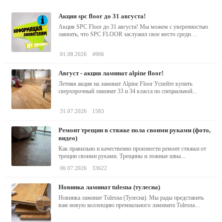
акция spc floor до 31 августа!
Акция SPC Floor до 31 августа! Мы можем с уверенностью
заявить, что SPC FLOOR заслужил свое место среди
водостойких виниловых...
01.08.2026
4906
август - акция ламинат alpine floor!
Летняя акция на ламинат Alpine Floor Успейте купить
сверхпрочный ламинат 33 и 34 класса по специальной...
31.07.2026
1583
ремонт трещин в стяжке пола своими руками (фото,
видео)
Как правильно и качественно произвести ремонт стяжки от
трещин своими руками. Трещины и ложные швы...
06.07.2026
33622
новинка ламинат tulesna (тулесна)
Новинка ламинат Tulesna (Тулесна). Мы рады представить
вам новую коллекцию премиального ламината Tulesna
(Тулесна) -...