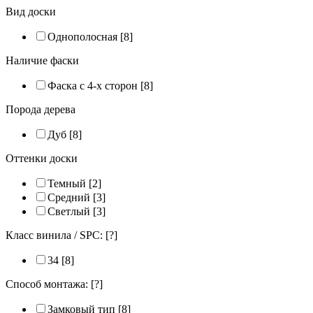
Вид доски
Однополосная
[8]
Наличие фаски
Фаска с 4-х сторон
[8]
Порода дерева
Дуб
[8]
Оттенки доски
Темный
[2]
Средний
[3]
Светлый
[3]
Класс винила / SPC:
[?]
34
[8]
Способ монтажа:
[?]
Замковый тип
[8]