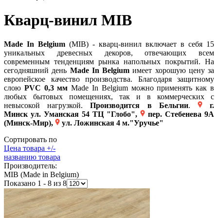
Кварц-винил MIB
Made In Belgium
(MIB) - кварц-винил включает в себя 15
уникальных древесных декоров, отвечающих всем
современным тенденциям рынка напольных покрытий. На
сегодняшний день
Made In Belgium
имеет хорошую цену за
европейское качество производства. Благодаря защитному
слою
PVC 0,3 мм
Made In Belgium можно применять как в
любых бытовых помещениях, так и в коммерческих с
невысокой нагрузкой.
Производится в Бельгии
.
г.
Минск
ул. Уманская 54 ТЦ "Глобо",
пер. Стебенева 9А
(Минск-Мир),
ул. Ложинская 4 м."Уручье"
Сортировать по
Цена товара +/-
названию товара
Производитель:
MIB (Made in Belgium)
Показано 1 - 8 из 8