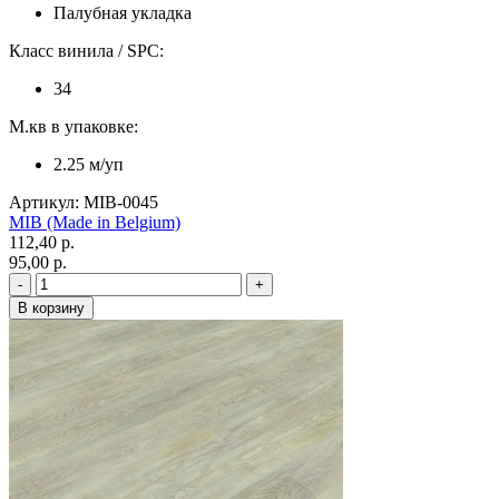
Палубная укладка
Класс винила / SPC:
34
М.кв в упаковке:
2.25 м/уп
Артикул: MIB-0045
MIB (Made in Belgium)
112,40 p.
95,00 p.