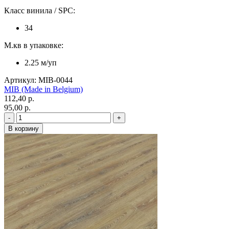
Класс винила / SPC:
34
М.кв в упаковке:
2.25 м/уп
Артикул: MIB-0044
MIB (Made in Belgium)
112,40 p.
95,00 p.