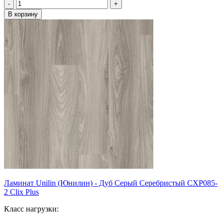
Ламинат Unilin (Юнилин) - Дуб Серый Серебристый CXP085-
2 Clix Plus
Класс нагрузки: