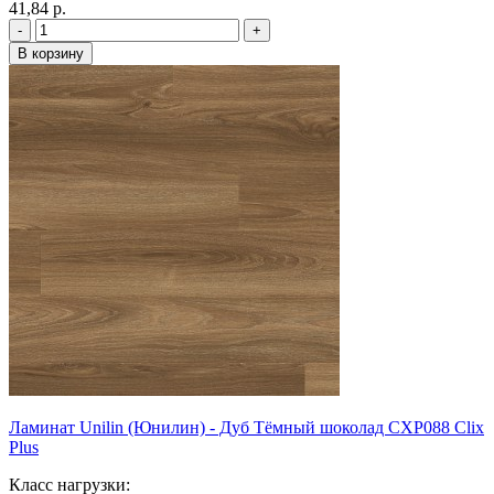
41,84 p.
Ламинат Unilin (Юнилин) - Дуб Тёмный шоколад CXP088 Clix
Plus
Класс нагрузки: