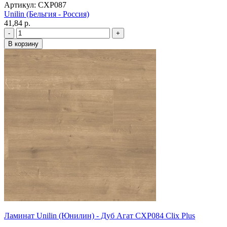
Артикул: CXP087
Unilin (Бельгия - Россия)
41,84 p.
Ламинат Unilin (Юнилин) - Дуб Агат CXP084 Clix Plus