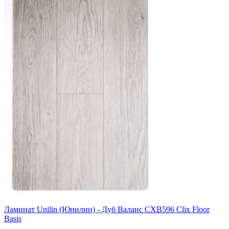
Ламинат Unilin (Юнилин) - Дуб Валанс CXB596 Clix Floor
Basis