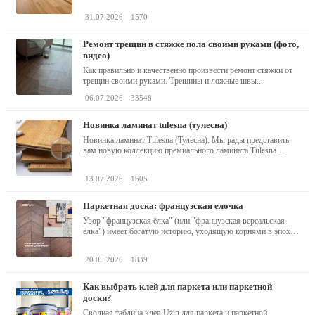
31.07.2026
1570
ремонт трещин в стяжке пола своими руками (фото,
видео)
Как правильно и качественно произвести ремонт стяжки от
трещин своими руками. Трещины и ложные швы...
06.07.2026
33548
новинка ламинат tulesna (тулесна)
Новинка ламинат Tulesna (Тулесна). Мы рады представить
вам новую коллекцию премиального ламината Tulesna
(Тулесна) -...
13.07.2026
1605
паркетная доска: французская елочка
Узор "французская ёлка" (или "французская версальская
ёлка") имеет богатую историю, уходящую корнями в эпоху
барокко...
20.05.2026
1839
как выбрать клей для паркета или паркетной
доски?
Сводная таблица клея Uzin для паркета и паркетной