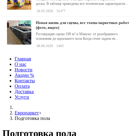
доски. В таблице приведены все технические характеристики
клея,...
26.05.2026
31477
новая жизнь для сцены, все этапы паркетных работ
(фото, видео)
Реставрация сцены 190 м² в Минске: от разобранного
основания до идеального пола Когда стоит задача не...
08.06.2026
1403
Главная
О нас
Новости
Акции %
Контакты
Оплата
Доставка
Услуги
Европаркет
Подготовка пола
Подготовка пола