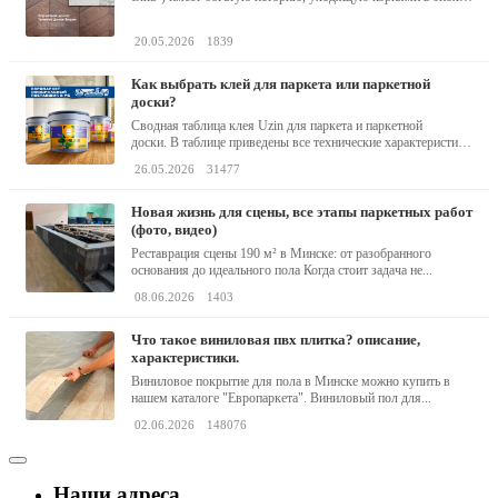
барокко...
20.05.2026
1839
как выбрать клей для паркета или паркетной
доски?
Сводная таблица клея Uzin для паркета и паркетной
доски. В таблице приведены все технические характеристики
клея,...
26.05.2026
31477
новая жизнь для сцены, все этапы паркетных работ
(фото, видео)
Реставрация сцены 190 м² в Минске: от разобранного
основания до идеального пола Когда стоит задача не...
08.06.2026
1403
что такое виниловая пвх плитка? описание,
характеристики.
Виниловое покрытие для пола в Минске можно купить в
нашем каталоге "Европаркета". Виниловый пол для...
02.06.2026
148076
Наши адреса