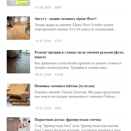
01.08.2026
4899
август - акция ламинат alpine floor!
Летняя акция на ламинат Alpine Floor Успейте купить
сверхпрочный ламинат 33 и 34 класса по специальной...
31.07.2026
1570
ремонт трещин в стяжке пола своими руками (фото,
видео)
Как правильно и качественно произвести ремонт стяжки от
трещин своими руками. Трещины и ложные швы...
06.07.2026
33548
новинка ламинат tulesna (тулесна)
Новинка ламинат Tulesna (Тулесна). Мы рады представить
вам новую коллекцию премиального ламината Tulesna
(Тулесна) -...
13.07.2026
1605
паркетная доска: французская елочка
Узор "французская ёлка" (или "французская версальская
ёлка") имеет богатую историю, уходящую корнями в эпоху