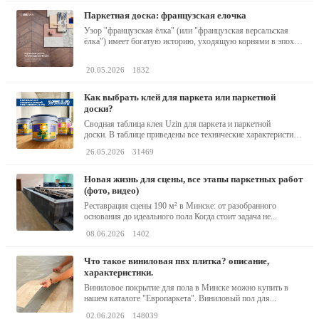
паркетная доска: французская елочка
Узор "французская ёлка" (или "французская версальская
ёлка") имеет богатую историю, уходящую корнями в эпоху
барокко...
20.05.2026
1832
как выбрать клей для паркета или паркетной
доски?
Сводная таблица клея Uzin для паркета и паркетной
доски. В таблице приведены все технические характеристики
клея,...
26.05.2026
31469
новая жизнь для сцены, все этапы паркетных работ
(фото, видео)
Реставрация сцены 190 м² в Минске: от разобранного
основания до идеального пола Когда стоит задача не...
08.06.2026
1402
что такое виниловая пвх плитка? описание,
характеристики.
Виниловое покрытие для пола в Минске можно купить в
нашем каталоге "Европаркета". Виниловый пол для...
02.06.2026
148039