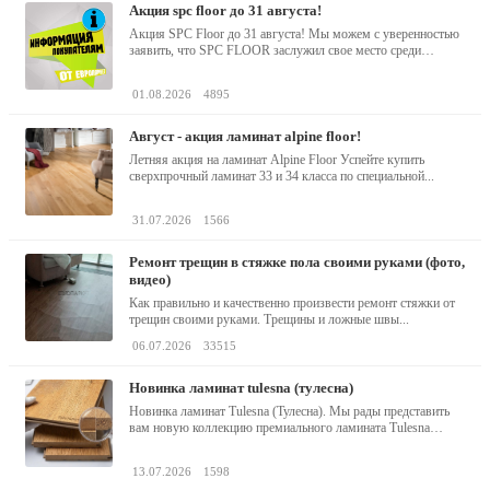
акция spc floor до 31 августа!
Акция SPC Floor до 31 августа! Мы можем с уверенностью
заявить, что SPC FLOOR заслужил свое место среди
водостойких виниловых...
01.08.2026
4895
август - акция ламинат alpine floor!
Летняя акция на ламинат Alpine Floor Успейте купить
сверхпрочный ламинат 33 и 34 класса по специальной...
31.07.2026
1566
ремонт трещин в стяжке пола своими руками (фото,
видео)
Как правильно и качественно произвести ремонт стяжки от
трещин своими руками. Трещины и ложные швы...
06.07.2026
33515
новинка ламинат tulesna (тулесна)
Новинка ламинат Tulesna (Тулесна). Мы рады представить
вам новую коллекцию премиального ламината Tulesna
(Тулесна) -...
13.07.2026
1598