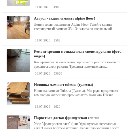
01.08.2026
4906
август - акция ламинат alpine floor!
Летняя акция на ламинат Alpine Floor Успейте купить
сверхпрочный ламинат 33 и 34 класса по специальной...
31.07.2026
1582
ремонт трещин в стяжке пола своими руками (фото,
видео)
Как правильно и качественно произвести ремонт стяжки от
трещин своими руками. Трещины и ложные швы...
06.07.2026
33620
новинка ламинат tulesna (тулесна)
Новинка ламинат Tulesna (Тулесна). Мы рады представить
вам новую коллекцию премиального ламината Tulesna
(Тулесна) -...
13.07.2026
1620
паркетная доска: французская елочка
Узор "французская ёлка" (или "французская версальская
ёлка") имеет богатую историю, уходящую корнями в эпоху