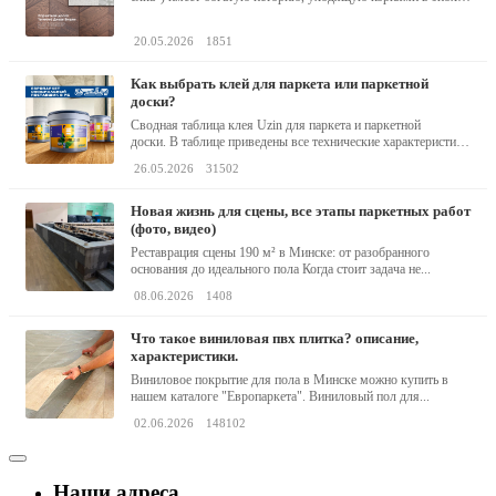
барокко...
20.05.2026
1851
как выбрать клей для паркета или паркетной
доски?
Сводная таблица клея Uzin для паркета и паркетной
доски. В таблице приведены все технические характеристики
клея,...
26.05.2026
31502
новая жизнь для сцены, все этапы паркетных работ
(фото, видео)
Реставрация сцены 190 м² в Минске: от разобранного
основания до идеального пола Когда стоит задача не...
08.06.2026
1408
что такое виниловая пвх плитка? описание,
характеристики.
Виниловое покрытие для пола в Минске можно купить в
нашем каталоге "Европаркета". Виниловый пол для...
02.06.2026
148102
Наши адреса