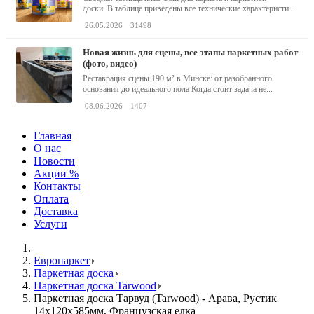
доски. В таблице приведены все технические характеристики
клея,...
26.05.2026
31498
новая жизнь для сцены, все этапы паркетных работ
(фото, видео)
Реставрация сцены 190 м² в Минске: от разобранного
основания до идеального пола Когда стоит задача не...
08.06.2026
1407
Главная
О нас
Новости
Акции %
Контакты
Оплата
Доставка
Услуги
Европаркет
Паркетная доска
Паркетная доска Tarwood
Паркетная доска Тарвуд (Tarwood) - Арава, Рустик
14х120х585мм, Французская елка