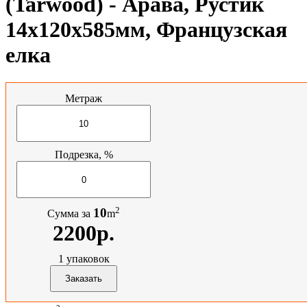
(Tarwood) - Арава, Рустик
14х120х585мм, Французская
елка
Метраж
Подрезка, %
2
10
Сумма за
m
2200р.
1
упаковок