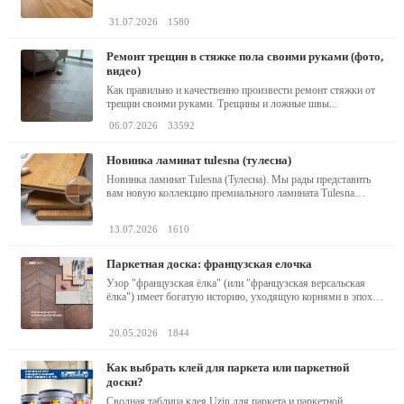
31.07.2026
1580
ремонт трещин в стяжке пола своими руками (фото,
видео)
Как правильно и качественно произвести ремонт стяжки от
трещин своими руками. Трещины и ложные швы...
06.07.2026
33592
новинка ламинат tulesna (тулесна)
Новинка ламинат Tulesna (Тулесна). Мы рады представить
вам новую коллекцию премиального ламината Tulesna
(Тулесна) -...
13.07.2026
1610
паркетная доска: французская елочка
Узор "французская ёлка" (или "французская версальская
ёлка") имеет богатую историю, уходящую корнями в эпоху
барокко...
20.05.2026
1844
как выбрать клей для паркета или паркетной
доски?
Сводная таблица клея Uzin для паркета и паркетной