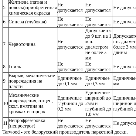
Желтизна (пятна и
Не
Не
5
полосы)приобретенная
Не допуск
допускается
допускается
химическая окраска
Не
Не
6
Синева (глубокая)
Не допуск
допускается
допускается
Допускается
до 9 шт. на 1
Допускаетс
Не
м.п.
шт. диамет
7
Червоточина
допускается
диаметром
более 3 мм
не более 3
длины
мм
Не
Не
8
Гниль
Не допуск
допускается
допускается
Вырыв, механические
Единичные
Единичные
Единичные
9
повреждения на
до 0,1 мм
до 0,3 мм
мм
пласти
Единичные
Механические
Единичные
шириной до
Единичны
повреждения, отщеп,
10
глубиной до
2мм и
шириной д
скол, вмятина на
0,2 мм
глубиной до
глубиной д
кромках и торцах
1,0 мм
Непрофрезеровка
Не
Не
11
Не допуск
(непрострог)
допускается
допускается
Tarwood - это белорусский производитель паркетной доски.