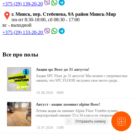
+375 (29) 139-20-20
г. Минск, пер. Стебенева, 9А район Минск-Мир
пн-пт 8:30-18:00, сб 08:30 - 17:00
вс - выходной
+375 (29) 133-20-20
Все про полы
акция spc floor до 31 августа!
Акция SPC Floor до 31 августа! Мы можем с уверенностью
заявить, что SPC FLOOR заслужил свое место среди
водостойких виниловых...
01.08.2026
4900
август - акция ламинат alpine floor!
Летняя акция на ламинат Alpine Floor Успейте купить
сверхпрочный ламинат 33 и 34 класса по специальной...
Отправить заявку
31.07.2026
1580