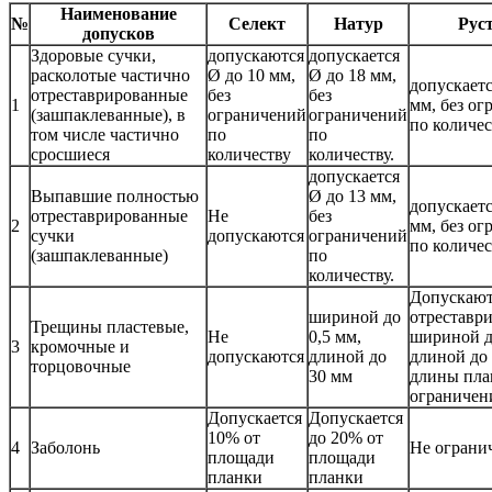
Наименование
№
Селект
Натур
Рус
допусков
Здоровые сучки,
допускаются
допускается
расколотые частично
Ø до 10 мм,
Ø до 18 мм,
допускаетс
отреставрированные
без
без
1
мм, без о
(зашпаклеванные), в
ограничений
ограничений
по количес
том числе частично
по
по
сросшиеся
количеству
количеству.
допускается
Выпавшие полностью
Ø до 13 мм,
допускаетс
отреставрированные
Не
без
2
мм, без о
сучки
допускаются
ограничений
по количес
(зашпаклеванные)
по
количеству.
Допускают
шириной до
отреставр
Трещины пластевые,
Не
0,5 мм,
шириной д
3
кромочные и
допускаются
длиной до
длиной до
торцовочные
30 мм
длины пла
ограничен
Допускается
Допускается
10% от
до 20% от
4
Заболонь
Не ограни
площади
площади
планки
планки