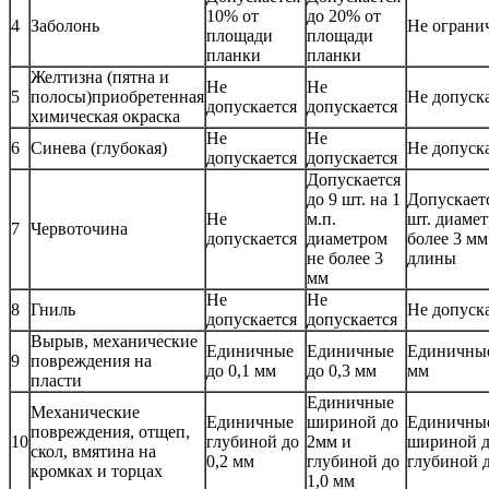
10% от
до 20% от
4
Заболонь
Не ограни
площади
площади
планки
планки
Желтизна (пятна и
Не
Не
5
полосы)приобретенная
Не допуск
допускается
допускается
химическая окраска
Не
Не
6
Синева (глубокая)
Не допуск
допускается
допускается
Допускается
до 9 шт. на 1
Допускаетс
Не
м.п.
шт. диамет
7
Червоточина
допускается
диаметром
более 3 мм
не более 3
длины
мм
Не
Не
8
Гниль
Не допуск
допускается
допускается
Вырыв, механические
Единичные
Единичные
Единичные
9
повреждения на
до 0,1 мм
до 0,3 мм
мм
пласти
Единичные
Механические
Единичные
шириной до
Единичны
повреждения, отщеп,
10
глубиной до
2мм и
шириной д
скол, вмятина на
0,2 мм
глубиной до
глубиной д
кромках и торцах
1,0 мм