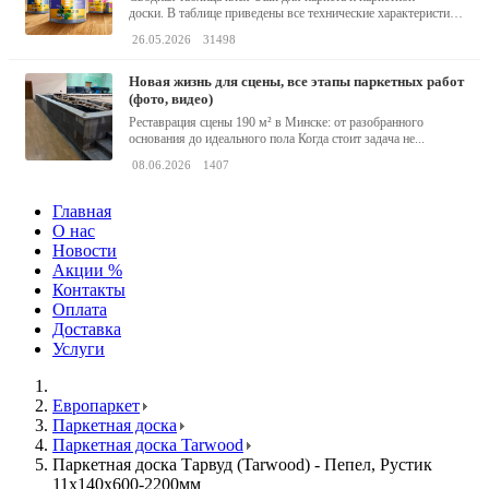
доски. В таблице приведены все технические характеристики
клея,...
26.05.2026
31498
новая жизнь для сцены, все этапы паркетных работ
(фото, видео)
Реставрация сцены 190 м² в Минске: от разобранного
основания до идеального пола Когда стоит задача не...
08.06.2026
1407
Главная
О нас
Новости
Акции %
Контакты
Оплата
Доставка
Услуги
Европаркет
Паркетная доска
Паркетная доска Tarwood
Паркетная доска Тарвуд (Tarwood) - Пепел, Рустик
11х140х600-2200мм