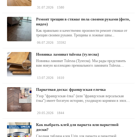
31.07.2026
1580
ремонт трещин в стяжке пола своими руками (фото,
видео)
Как правильно и качественно произвести ремонт стяжки от
трещин своими руками. Трещины и ложные швы...
06.07.2026
33592
новинка ламинат tulesna (тулесна)
Новинка ламинат Tulesna (Тулесна). Мы рады представить
вам новую коллекцию премиального ламината Tulesna
(Тулесна) -...
13.07.2026
1610
паркетная доска: французская елочка
Узор "французская ёлка" (или "французская версальская
ёлка") имеет богатую историю, уходящую корнями в эпоху
барокко...
20.05.2026
1844
как выбрать клей для паркета или паркетной
доски?
Сводная таблица клея Uzin для паркета и паркетной