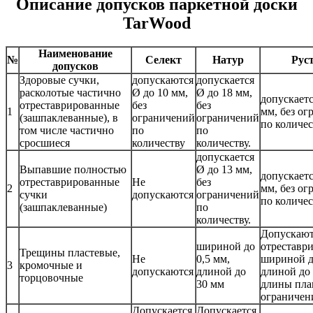
Описание допусков паркетной доски
TarWood
Наименование
№
Селект
Натур
Рус
допусков
Здоровые сучки,
допускаются
допускается
расколотые частично
Ø до 10 мм,
Ø до 18 мм,
допускаетс
отреставрированные
без
без
1
мм, без о
(зашпаклеванные), в
ограничений
ограничений
по количес
том числе частично
по
по
сросшиеся
количеству
количеству.
допускается
Выпавшие полностью
Ø до 13 мм,
допускаетс
отреставрированные
Не
без
2
мм, без о
сучки
допускаются
ограничений
по количес
(зашпаклеванные)
по
количеству.
Допускают
шириной до
отреставр
Трещины пластевые,
Не
0,5 мм,
шириной д
3
кромочные и
допускаются
длиной до
длиной до
торцовочные
30 мм
длины пла
ограничен
Допускается
Допускается