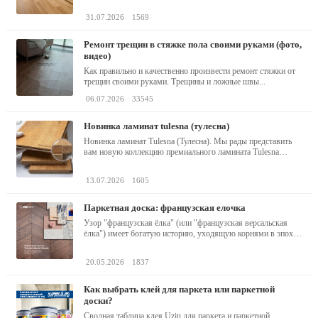
31.07.2026
1569
ремонт трещин в стяжке пола своими руками (фото,
видео)
Как правильно и качественно произвести ремонт стяжки от
трещин своими руками. Трещины и ложные швы...
06.07.2026
33545
новинка ламинат tulesna (тулесна)
Новинка ламинат Tulesna (Тулесна). Мы рады представить
вам новую коллекцию премиального ламината Tulesna
(Тулесна) -...
13.07.2026
1605
паркетная доска: французская елочка
Узор "французская ёлка" (или "французская версальская
ёлка") имеет богатую историю, уходящую корнями в эпоху
барокко...
20.05.2026
1837
как выбрать клей для паркета или паркетной
доски?
Сводная таблица клея Uzin для паркета и паркетной