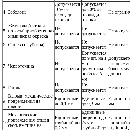
Допускается
Допускается
10% от
до 20% от
4
Заболонь
Не ограни
площади
площади
планки
планки
Желтизна (пятна и
Не
Не
5
полосы)приобретенная
Не допуск
допускается
допускается
химическая окраска
Не
Не
6
Синева (глубокая)
Не допуск
допускается
допускается
Допускается
до 9 шт. на 1
Допускаетс
Не
м.п.
шт. диамет
7
Червоточина
допускается
диаметром
более 3 мм
не более 3
длины
мм
Не
Не
8
Гниль
Не допуск
допускается
допускается
Вырыв, механические
Единичные
Единичные
Единичные
9
повреждения на
до 0,1 мм
до 0,3 мм
мм
пласти
Единичные
Механические
Единичные
шириной до
Единичны
повреждения, отщеп,
10
глубиной до
2мм и
шириной д
скол, вмятина на
0,2 мм
глубиной до
глубиной д