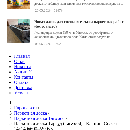
доски. В таблице приведены все технические характеристики
клея,...
26.05.2026
31476
новая жизнь для сцены, все этапы паркетных работ
(фото, видео)
Реставрация сцены 190 м² в Минске: от разобранного
основания до идеального пола Когда стоит задача не...
08.06.2026
1402
Главная
О нас
Новости
Акции %
Контакты
Оплата
Доставка
Услуги
Европаркет
Паркетная доска
Паркетная доска Tarwood
Паркетная доска Тарвуд (Tarwood) - Каштан, Селект
14х140х600-2200мм