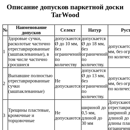
Описание допусков паркетной доски
TarWood
Наименование
№
Селект
Натур
Рус
допусков
Здоровые сучки,
допускаются
допускается
расколотые частично
Ø до 10 мм,
Ø до 18 мм,
допускаетс
отреставрированные
без
без
1
мм, без о
(зашпаклеванные), в
ограничений
ограничений
по количес
том числе частично
по
по
сросшиеся
количеству
количеству.
допускается
Выпавшие полностью
Ø до 13 мм,
допускаетс
отреставрированные
Не
без
2
мм, без о
сучки
допускаются
ограничений
по количес
(зашпаклеванные)
по
количеству.
Допускают
шириной до
отреставр
Трещины пластевые,
Не
0,5 мм,
шириной д
3
кромочные и
допускаются
длиной до
длиной до
торцовочные
30 мм
длины пла
ограничен