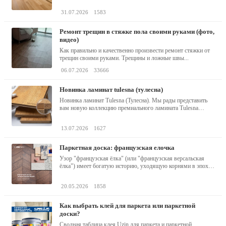
31.07.2026
1583
ремонт трещин в стяжке пола своими руками (фото,
видео)
Как правильно и качественно произвести ремонт стяжки от
трещин своими руками. Трещины и ложные швы...
06.07.2026
33666
новинка ламинат tulesna (тулесна)
Новинка ламинат Tulesna (Тулесна). Мы рады представить
вам новую коллекцию премиального ламината Tulesna
(Тулесна) -...
13.07.2026
1627
паркетная доска: французская елочка
Узор "французская ёлка" (или "французская версальская
ёлка") имеет богатую историю, уходящую корнями в эпоху
барокко...
20.05.2026
1858
как выбрать клей для паркета или паркетной
доски?
Сводная таблица клея Uzin для паркета и паркетной