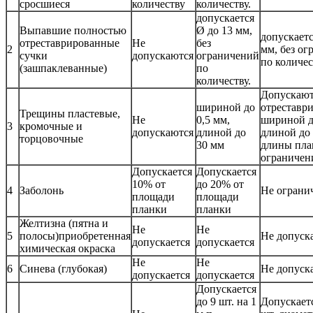
сросшиеся
количеству
количеству.
допускается
Выпавшие полностью
Ø до 13 мм,
допускаетс
отреставрированные
Не
без
2
мм, без о
сучки
допускаются
ограничений
по количес
(зашпаклеванные)
по
количеству.
Допускают
шириной до
отреставр
Трещины пластевые,
Не
0,5 мм,
шириной д
3
кромочные и
допускаются
длиной до
длиной до
торцовочные
30 мм
длины пла
ограничен
Допускается
Допускается
10% от
до 20% от
4
Заболонь
Не ограни
площади
площади
планки
планки
Желтизна (пятна и
Не
Не
5
полосы)приобретенная
Не допуск
допускается
допускается
химическая окраска
Не
Не
6
Синева (глубокая)
Не допуск
допускается
допускается
Допускается
до 9 шт. на 1
Допускаетс