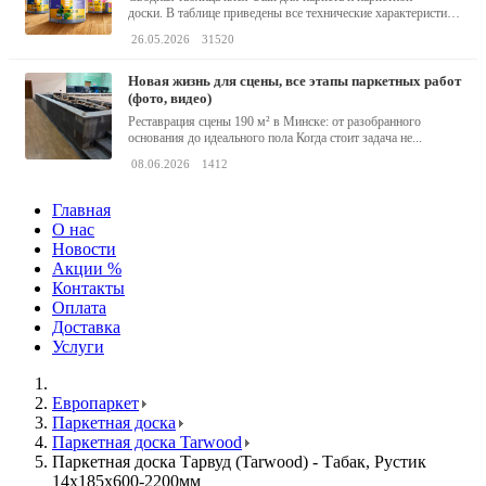
доски. В таблице приведены все технические характеристики
клея,...
26.05.2026
31520
новая жизнь для сцены, все этапы паркетных работ
(фото, видео)
Реставрация сцены 190 м² в Минске: от разобранного
основания до идеального пола Когда стоит задача не...
08.06.2026
1412
Главная
О нас
Новости
Акции %
Контакты
Оплата
Доставка
Услуги
Европаркет
Паркетная доска
Паркетная доска Tarwood
Паркетная доска Тарвуд (Tarwood) - Табак, Рустик
14х185х600-2200мм