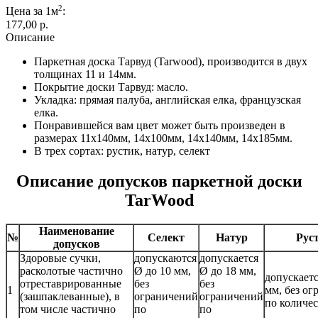
2
Цена за 1м
:
177,00 p.
Описание
Паркетная доска Тарвуд (Tarwood), производится в двух
толщинах 11 и 14мм.
Покрытие доски Тарвуд: масло.
Укладка: прямая палуба, английская елка, французская
елка.
Понравившейся вам цвет может быть произведен в
размерах 11х140мм, 14х100мм, 14х140мм, 14х185мм.
В трех сортах: рустик, натур, селект
Описание допусков паркетной доски
TarWood
Наименование
№
Селект
Натур
Рус
допусков
Здоровые сучки,
допускаются
допускается
расколотые частично
Ø до 10 мм,
Ø до 18 мм,
допускаетс
отреставрированные
без
без
1
мм, без о
(зашпаклеванные), в
ограничений
ограничений
по количес
том числе частично
по
по