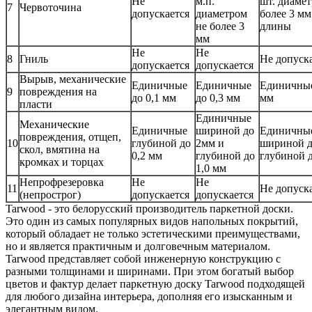
Не
м.п.
шт. диамет
7
Червоточина
допускается
диаметром
более 3 мм
не более 3
длины
мм
Не
Не
8
Гниль
Не допуск
допускается
допускается
Вырыв, механические
Единичные
Единичные
Единичные
9
повреждения на
до 0,1 мм
до 0,3 мм
мм
пласти
Единичные
Механические
Единичные
шириной до
Единичны
повреждения, отщеп,
10
глубиной до
2мм и
шириной д
скол, вмятина на
0,2 мм
глубиной до
глубиной д
кромках и торцах
1,0 мм
Непрофрезеровка
Не
Не
11
Не допуск
(непрострог)
допускается
допускается
Tarwood - это белорусский производитель паркетной доски.
Это один из самых популярных видов напольных покрытий,
который обладает не только эстетическими преимуществами,
но и является практичным и долговечным материалом.
Tarwood представляет собой инженерную конструкцию с
разными толщинами и ширинами. При этом богатый выбор
цветов и фактур делает паркетную доску Tarwood подходящей
для любого дизайна интерьера, дополняя его изысканным и
элегантным видом.