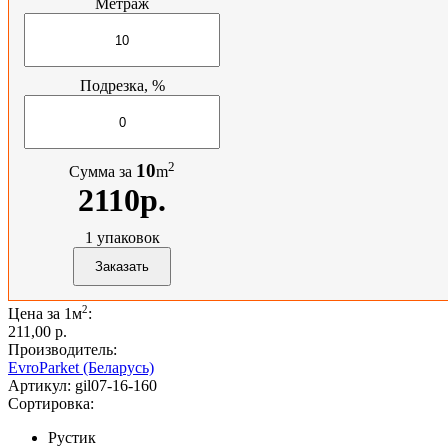
Метраж
Подрезка, %
2
10
Сумма за
m
2110р.
1
упаковок
2
Цена за 1м
:
211,00 p.
Производитель:
EvroParket (Беларусь)
Артикул:
gil07-16-160
Сортировка:
Рустик