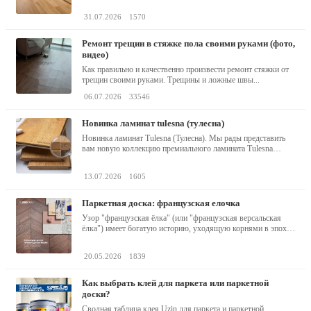
31.07.2026
1570
ремонт трещин в стяжке пола своими руками (фото,
видео)
Как правильно и качественно произвести ремонт стяжки от
трещин своими руками. Трещины и ложные швы...
06.07.2026
33546
новинка ламинат tulesna (тулесна)
Новинка ламинат Tulesna (Тулесна). Мы рады представить
вам новую коллекцию премиального ламината Tulesna
(Тулесна) -...
13.07.2026
1605
паркетная доска: французская елочка
Узор "французская ёлка" (или "французская версальская
ёлка") имеет богатую историю, уходящую корнями в эпоху
барокко...
20.05.2026
1839
как выбрать клей для паркета или паркетной
доски?
Сводная таблица клея Uzin для паркета и паркетной