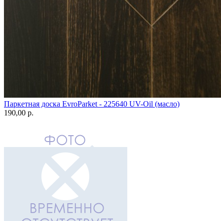
Паркетная доска EvroParket - 225640 UV-Oil (масло)
190,00 p.