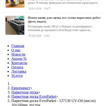
доски. В таблице приведены все технические характеристики
клея,...
26.05.2026
31477
новая жизнь для сцены, все этапы паркетных работ
(фото, видео)
Реставрация сцены 190 м² в Минске: от разобранного
основания до идеального пола Когда стоит задача не...
08.06.2026
1403
Главная
О нас
Новости
Акции %
Контакты
Оплата
Доставка
Услуги
Европаркет
Паркетная доска
Паркетная доска EvroParket
Паркетная доска EvroParket - 127130 UV-Oil (масло)
16x160мм, рустик