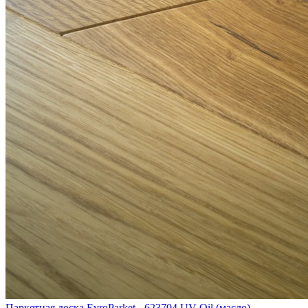
Паркетная доска EvroParket - 623704 UV-Oil (масло)