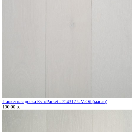
Паркетная доска EvroParket - 754317 UV-Oil (масло)
190,00 p.