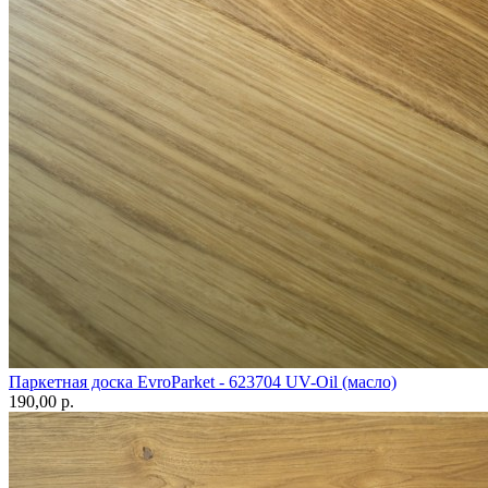
Паркетная доска EvroParket - 623704 UV-Oil (масло)
190,00 p.