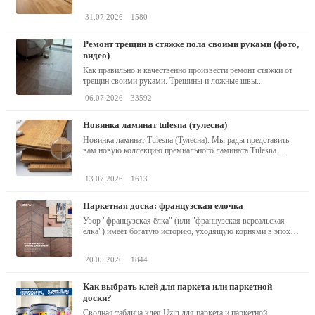
31.07.2026
1580
ремонт трещин в стяжке пола своими руками (фото,
видео)
Как правильно и качественно произвести ремонт стяжки от
трещин своими руками. Трещины и ложные швы...
06.07.2026
33592
новинка ламинат tulesna (тулесна)
Новинка ламинат Tulesna (Тулесна). Мы рады представить
вам новую коллекцию премиального ламината Tulesna
(Тулесна) -...
13.07.2026
1613
паркетная доска: французская елочка
Узор "французская ёлка" (или "французская версальская
ёлка") имеет богатую историю, уходящую корнями в эпоху
барокко...
20.05.2026
1844
как выбрать клей для паркета или паркетной
доски?
Сводная таблица клея Uzin для паркета и паркетной