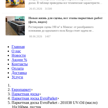
доски. В таблице приведены все технические характеристики
клея,...
26.05.2026
31500
новая жизнь для сцены, все этапы паркетных работ
(фото, видео)
Реставрация сцены 190 м² в Минске: от разобранного
основания до идеального пола Когда стоит задача не...
08.06.2026
1407
Главная
О нас
Новости
Акции %
Контакты
Оплата
Доставка
Услуги
Европаркет
Паркетная доска
Паркетная доска EvroParket
Паркетная доска EvroParket - 201038 UV-Oil (масло)
16x160мм, рустик