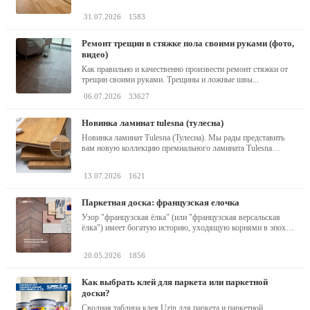
31.07.2026
1583
ремонт трещин в стяжке пола своими руками (фото,
видео)
Как правильно и качественно произвести ремонт стяжки от
трещин своими руками. Трещины и ложные швы...
06.07.2026
33627
новинка ламинат tulesna (тулесна)
Новинка ламинат Tulesna (Тулесна). Мы рады представить
вам новую коллекцию премиального ламината Tulesna
(Тулесна) -...
13.07.2026
1621
паркетная доска: французская елочка
Узор "французская ёлка" (или "французская версальская
ёлка") имеет богатую историю, уходящую корнями в эпоху
барокко...
20.05.2026
1856
как выбрать клей для паркета или паркетной
доски?
Сводная таблица клея Uzin для паркета и паркетной