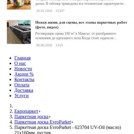
доски. В таблице приведены все технические характеристики
клея,...
26.05.2026
31507
новая жизнь для сцены, все этапы паркетных работ
(фото, видео)
Реставрация сцены 190 м² в Минске: от разобранного
основания до идеального пола Когда стоит задача не...
08.06.2026
1410
Главная
О нас
Новости
Акции %
Контакты
Оплата
Доставка
Услуги
Европаркет
Паркетная доска
Паркетная доска EvroParket
Паркетная доска EvroParket - 623704 UV-Oil (масло)
21x160мм, рустик