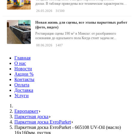
доски. В таблице приведены все технические характеристики
клея,...
26.05.2026
31500
новая жизнь для сцены, все этапы паркетных работ
(фото, видео)
Реставрация сцены 190 м² в Минске: от разобранного
основания до идеального пола Когда стоит задача не...
08.06.2026
1407
Главная
О нас
Новости
Акции %
Контакты
Оплата
Доставка
Услуги
Европаркет
Паркетная доска
Паркетная доска EvroParket
Паркетная доска EvroParket - 665108 UV-Oil (масло)
16x160мм, рустик