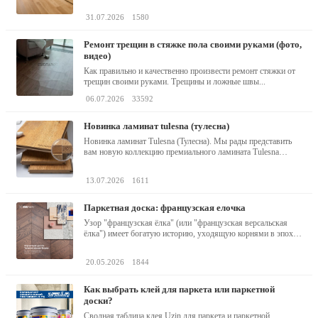
31.07.2026
1580
ремонт трещин в стяжке пола своими руками (фото,
видео)
Как правильно и качественно произвести ремонт стяжки от
трещин своими руками. Трещины и ложные швы...
06.07.2026
33592
новинка ламинат tulesna (тулесна)
Новинка ламинат Tulesna (Тулесна). Мы рады представить
вам новую коллекцию премиального ламината Tulesna
(Тулесна) -...
13.07.2026
1611
паркетная доска: французская елочка
Узор "французская ёлка" (или "французская версальская
ёлка") имеет богатую историю, уходящую корнями в эпоху
барокко...
20.05.2026
1844
как выбрать клей для паркета или паркетной
доски?
Сводная таблица клея Uzin для паркета и паркетной