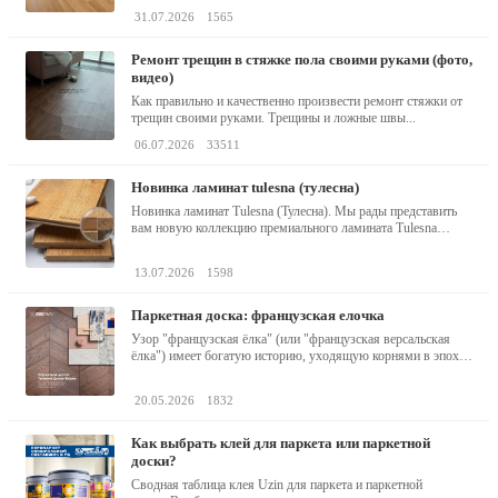
31.07.2026
1565
ремонт трещин в стяжке пола своими руками (фото,
видео)
Как правильно и качественно произвести ремонт стяжки от
трещин своими руками. Трещины и ложные швы...
06.07.2026
33511
новинка ламинат tulesna (тулесна)
Новинка ламинат Tulesna (Тулесна). Мы рады представить
вам новую коллекцию премиального ламината Tulesna
(Тулесна) -...
13.07.2026
1598
паркетная доска: французская елочка
Узор "французская ёлка" (или "французская версальская
ёлка") имеет богатую историю, уходящую корнями в эпоху
барокко...
20.05.2026
1832
как выбрать клей для паркета или паркетной
доски?
Сводная таблица клея Uzin для паркета и паркетной