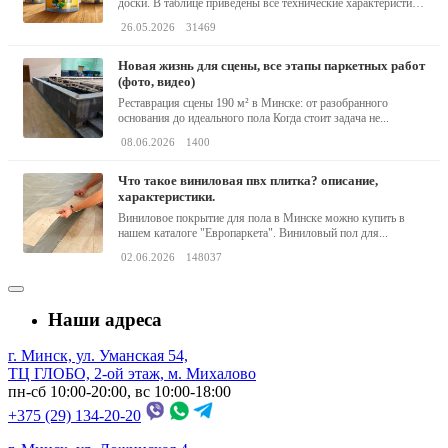
доски. В таблице приведены все технические характеристики
клея,...
26.05.2026
31469
новая жизнь для сцены, все этапы паркетных работ
(фото, видео)
Реставрация сцены 190 м² в Минске: от разобранного
основания до идеального пола Когда стоит задача не...
08.06.2026
1400
что такое виниловая пвх плитка? описание,
характеристики.
Виниловое покрытие для пола в Минске можно купить в
нашем каталоге "Европаркета". Виниловый пол для...
02.06.2026
148037
Наши адреса
г. Минск, ул. Уманская 54,
ТЦ ГЛОБО, 2-ой этаж, м. Михалово
пн-сб 10:00-20:00, вс 10:00-18:00
+375 (29) 134-20-20