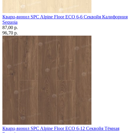
Кварц-винил SPC Alpine Floor ЕСО 6-6 Секвойя Калифорния
Sequoia
87,00 p.
96,70 p.
Кварц-винил SPC Alpine Floor ЕСО 6-12 Секвойя Тёмная