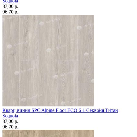
Sequoia
87,00 p.
96,70 p.
Кварц-винил SPC Alpine Floor ЕСО 6-1 Секвойя Титан
Sequoia
87,00 p.
96,70 p.