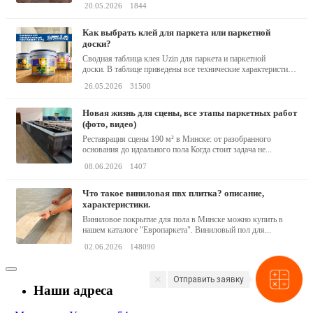
20.05.2026
1844
как выбрать клей для паркета или паркетной
доски?
Сводная таблица клея Uzin для паркета и паркетной
доски. В таблице приведены все технические характеристики
клея,...
26.05.2026
31500
новая жизнь для сцены, все этапы паркетных работ
(фото, видео)
Реставрация сцены 190 м² в Минске: от разобранного
основания до идеального пола Когда стоит задача не...
08.06.2026
1407
что такое виниловая пвх плитка? описание,
характеристики.
Виниловое покрытие для пола в Минске можно купить в
нашем каталоге "Европаркета". Виниловый пол для...
02.06.2026
148090
Отправить заявку
Наши адреса