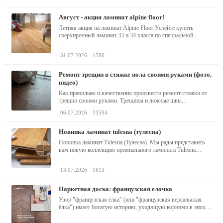
август - акция ламинат alpine floor!
Летняя акция на ламинат Alpine Floor Успейте купить
сверхпрочный ламинат 33 и 34 класса по специальной...
31.07.2026
1580
ремонт трещин в стяжке пола своими руками (фото,
видео)
Как правильно и качественно произвести ремонт стяжки от
трещин своими руками. Трещины и ложные швы...
06.07.2026
33594
новинка ламинат tulesna (тулесна)
Новинка ламинат Tulesna (Тулесна). Мы рады представить
вам новую коллекцию премиального ламината Tulesna
(Тулесна) -...
13.07.2026
1613
паркетная доска: французская елочка
Узор "французская ёлка" (или "французская версальская
ёлка") имеет богатую историю, уходящую корнями в эпоху
барокко...