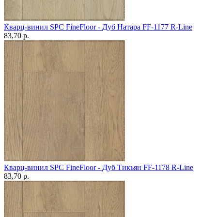
Кварц-винил SPC FineFloor - Дуб Натара FF-1177 R-Line
83,70 p.
Кварц-винил SPC FineFloor - Дуб Тикьян FF-1178 R-Line
83,70 p.