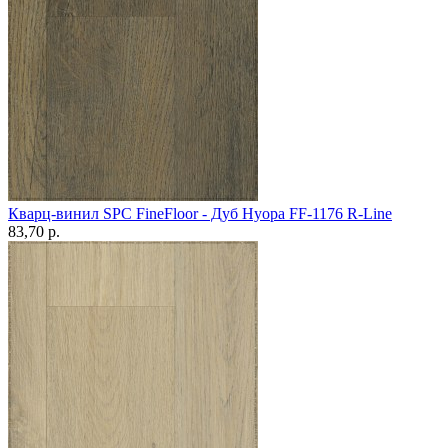
Кварц-винил SPC FineFloor - Дуб Нуора FF-1176 R-Line
83,70 p.