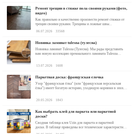
ремонт трещин в стяжке пола своими руками (фото,
видео)
Как правильно и качественно произвести ремонт стяжки от
трещин своими руками. Трещины и ложные швы...
06.07.2026
33568
новинка ламинат tulesna (тулесна)
Новинка ламинат Tulesna (Тулесна). Мы рады представить
вам новую коллекцию премиального ламината Tulesna
(Тулесна) -...
13.07.2026
1608
паркетная доска: французская елочка
Узор "французская ёлка" (или "французская версальская
ёлка") имеет богатую историю, уходящую корнями в эпоху
барокко...
20.05.2026
1843
как выбрать клей для паркета или паркетной
доски?
Сводная таблица клея Uzin для паркета и паркетной
доски. В таблице приведены все технические характеристики
клея,...