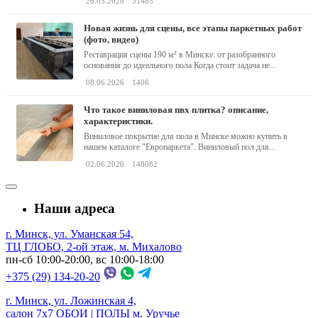
26.05.2026
31485
новая жизнь для сцены, все этапы паркетных работ
(фото, видео)
Реставрация сцены 190 м² в Минске: от разобранного
основания до идеального пола Когда стоит задача не...
08.06.2026
1406
что такое виниловая пвх плитка? описание,
характеристики.
Виниловое покрытие для пола в Минске можно купить в
нашем каталоге "Европаркета". Виниловый пол для...
02.06.2026
148082
Наши адреса
г. Минск, ул. Уманская 54,
ТЦ ГЛОБО, 2-ой этаж, м. Михалово
пн-сб 10:00-20:00, вс 10:00-18:00
+375 (29) 134-20-20
г. Минск, ул. Ложинская 4,
салон 7х7 ОБОИ | ПОЛЫ м. Уручье