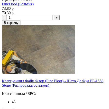
FineFloor (Бельгия)
73,80 p.
70,30 p.
Кварц-винил Файн Флор (Fine Floor) - Шато Де Фуа FF-1558
Stone (Распродажа остатков)
Класс винила / SPC:
43