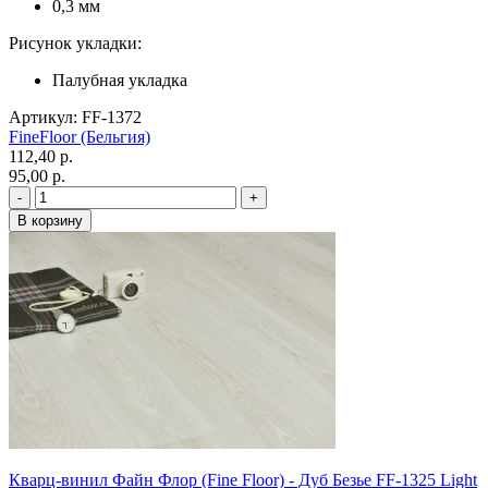
0,3 мм
Рисунок укладки:
Палубная укладка
Артикул: FF-1372
FineFloor (Бельгия)
112,40 p.
95,00 p.
Кварц-винил Файн Флор (Fine Floor) - Дуб Безье FF-1325 Light