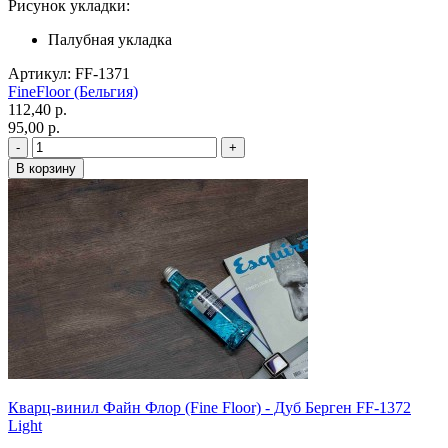
Рисунок укладки:
Палубная укладка
Артикул: FF-1371
FineFloor (Бельгия)
112,40 p.
95,00 p.
Кварц-винил Файн Флор (Fine Floor) - Дуб Берген FF-1372
Light