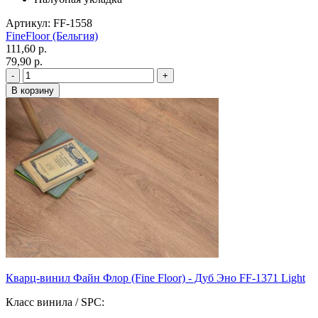
Артикул: FF-1558
FineFloor (Бельгия)
111,60 p.
79,90 p.
Кварц-винил Файн Флор (Fine Floor) - Дуб Эно FF-1371 Light
Класс винила / SPC: