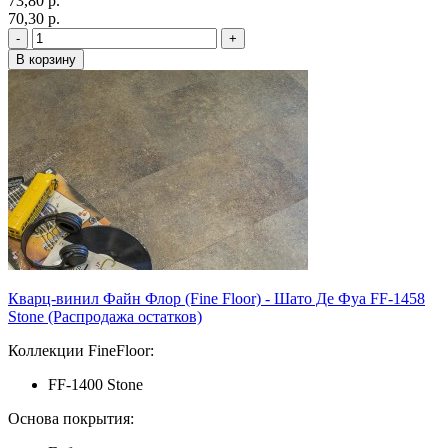
73,80 p.
70,30 p.
Кварц-винил Файн Флор (Fine Floor) - Шато Де Фуа FF-1458
Stone (Распродажа остатков)
Коллекции FineFloor:
FF-1400 Stone
Основа покрытия: