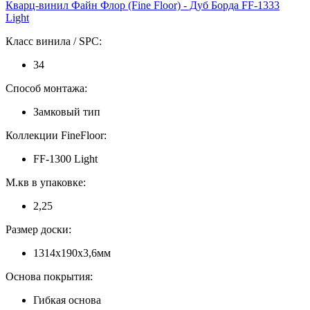
Кварц-винил Файн Флор (Fine Floor) - Дуб Борда FF-1333
Light
Класс винила / SPC:
34
Способ монтажа:
Замковый тип
Коллекции FineFloor:
FF-1300 Light
М.кв в упаковке:
2,25
Размер доски:
1314х190х3,6мм
Основа покрытия:
Гибкая основа