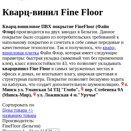
Кварц-винил Fine Floor
Кварц-виниловое ПВХ покрытие FineFloor (Файн
Флор)
производится на двух заводах в Бельгии. Данное
покрытие было создано из потребительских требований к
напольному покрытию и сочетать в себе самые передовые и
качественные технологии. Так и получилось, что
кварц-
виниловая плитка
Файн Флор, которая имеет следующие
параметры: быстрая укладка (замковый тип без применения
клея), класс износостойкости 43, что позволяет укладывать
кварцвинил Fine Floor
в самых загруженных местах в
офисах и домах, не впитывает влагу, широкая цветовая и
структурная палитра. Покрытие позволяет бесшумно ходить
на каблуках, что создает дополнительную шумоизоляцию.
г.
Минск
ул. Уманская 54 ТЦ "Глобо",
пер. Стебенева 9А
(Минск-Мир),
ул. Ложинская 4 м."Уручье"
Сортировать по
Цена товара +/-
названию товара
Производитель:
FineFloor (Бельгия)