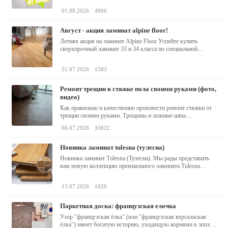
01.08.2026
4906
август - акция ламинат alpine floor!
Летняя акция на ламинат Alpine Floor Успейте купить
сверхпрочный ламинат 33 и 34 класса по специальной...
31.07.2026
1583
ремонт трещин в стяжке пола своими руками (фото,
видео)
Как правильно и качественно произвести ремонт стяжки от
трещин своими руками. Трещины и ложные швы...
06.07.2026
33622
новинка ламинат tulesna (тулесна)
Новинка ламинат Tulesna (Тулесна). Мы рады представить
вам новую коллекцию премиального ламината Tulesna
(Тулесна) -...
13.07.2026
1620
паркетная доска: французская елочка
Узор "французская ёлка" (или "французская версальская
ёлка") имеет богатую историю, уходящую корнями в эпоху