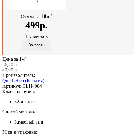
2
10
Сумма за
m
499р.
1
упаковок
2
Цена за 1м
:
56,20 p.
49,90 p.
Производитель:
Quick-Step (Бельгия)
Артикул:
CLH4084
Класс нагрузки:
32-й класс
Способ монтажа:
Замковый тип
М.кв в упаковке: