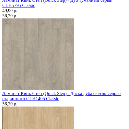
Ламинат Квик Степ (Quick Step) - Дуб туманный серый
CLH5795 Classic
49,90 p.
56,20 p.
Ламинат Квик Степ (Quick Step) - Доска дуба светло-серого
старинного CLН1405 Classic
56,20 p.