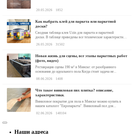
барокко...
20.05.2026
1852
как выбрать клей для паркета или паркетной
доски?
Сводная таблица клея Uzin для паркета и паркетной
доски. В таблице приведены все технические характеристики
клея,...
26.05.2026
31502
новая жизнь для сцены, все этапы паркетных работ
(фото, видео)
Реставрация сцены 190 м² в Минске: от разобранного
основания до идеального пола Когда стоит задача не...
08.06.2026
1408
что такое виниловая пвх плитка? описание,
характеристики.
Виниловое покрытие для пола в Минске можно купить в
нашем каталоге "Европаркета". Виниловый пол для...
02.06.2026
148104
Наши адреса