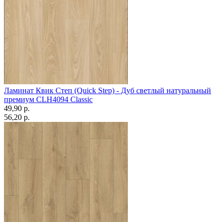
Ламинат Квик Степ (Quick Step) - Дуб светлый натуральный
премиум CLН4094 Classic
49,90 p.
56,20 p.