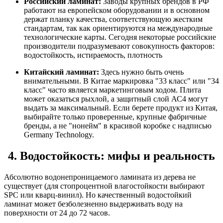
Российский ламинат:
Заводы крупных брендов в РФ
работают на европейском оборудовании и в основном
держат планку качества, соответствующую жестким
стандартам, так как ориентируются на международные
технологические карты. Сегодня некоторые российские
производители подразумевают совокупность факторов:
водостойкость, истираемость, плотность
Китайский ламинат:
Здесь нужно быть очень
внимательными. В Китае маркировка "33 класс" или "34
класс" часто является маркетинговым ходом. Плита
может оказаться рыхлой, а защитный слой АС4 могут
выдать за максимальный. Если берете продукт из Китая,
выбирайте только проверенные, крупные фабричные
бренды, а не "нонейм" в красивой коробке с надписью
Germany Technology.
4. Водостойкость: мифы и реальность
Абсолютно водонепроницаемого ламината из дерева не
существует (для стопроцентной влагостойкости выбирают
SPC или кварц-винил). Но качественный водостойкий
ламинат может безболезненно выдерживать воду на
поверхности от 24 до 72 часов.