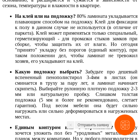
сезона, температуры и влажности в квартире.
На клей или на подложку?
80% ламината укладывается
плавающим способом на подложку. Клей для фиксации
к полу в данном случае не используется (в отличие от
паркета). Клей может применяться только специальный,
герметизирующий - для промазки стыков замков при
сборке, чтобы защитить их от влаги. Но сегодня
"принято" укладку без порогов (единый контур), при
таком положении дел, чтобы ламинат не тревожил
хозяев, его укладывают на клей.
Какую подложку выбрать?
Забудьте про дешевый
вспененный пенополистирол 3-4мм в листах (он
сминается в труху за пару лет, и ламинат начинает
скрипеть). Выбирайте рулонную плотную подложку 2-3
мм или натуральную пробку. Слишком толстая
подложка (5 мм и более не рекомендовано, слетает
гарантия). Под весом мебели она будет сильно
нагружать или сильно деформироваться в нагруженных
местах.
Отправить заявку
Единым контуром или с порожками?
Каждому
хочется уложить пол без "уродливых" металлических
планок между комнатами. Но у любого производителя в