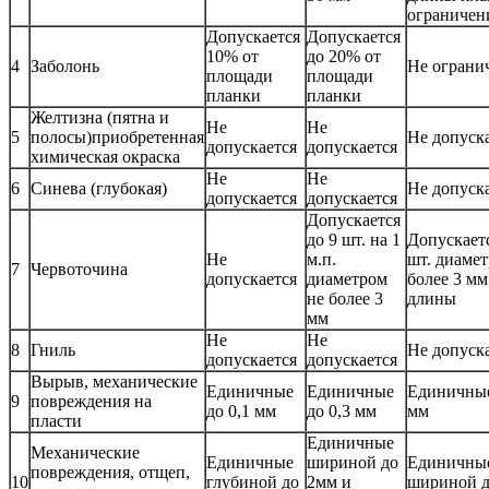
ограничен
Допускается
Допускается
10% от
до 20% от
4
Заболонь
Не ограни
площади
площади
планки
планки
Желтизна (пятна и
Не
Не
5
полосы)приобретенная
Не допуск
допускается
допускается
химическая окраска
Не
Не
6
Синева (глубокая)
Не допуск
допускается
допускается
Допускается
до 9 шт. на 1
Допускаетс
Не
м.п.
шт. диамет
7
Червоточина
допускается
диаметром
более 3 мм
не более 3
длины
мм
Не
Не
8
Гниль
Не допуск
допускается
допускается
Вырыв, механические
Единичные
Единичные
Единичные
9
повреждения на
до 0,1 мм
до 0,3 мм
мм
пласти
Единичные
Механические
Единичные
шириной до
Единичны
повреждения, отщеп,
10
глубиной до
2мм и
шириной д