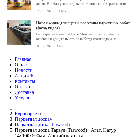
доски. В таблице приведены все технические характеристики
клея,...
26.05.2026
31485
новая жизнь для сцены, все этапы паркетных работ
(фото, видео)
Реставрация сцены 190 м² в Минске: от разобранного
основания до идеального пола Когда стоит задача не...
08.06.2026
1406
Главная
О нас
Новости
Акции %
Контакты
Оплата
Доставка
Услуги
Европаркет
Паркетная доска
Паркетная доска Tarwood
Паркетная доска Тарвуд (Tarwood) - Агат, Натур
14х100х600мм, Английская елка