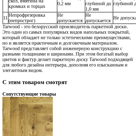
скол, вмятина на
0,2 мм
глубиной до
глубиной д
кромках и торцах
1,0 мм
Непрофрезеровка
Не
Не
11
Не допуск
(непрострог)
допускается
допускается
Tarwood - это белорусский производитель паркетной доски.
Это один из самых популярных видов напольных покрытий,
который обладает не только эстетическими преимуществами,
но и является практичным и долговечным материалом.
Tarwood представляет собой инженерную конструкцию с
разными толщинами и ширинами. При этом богатый выбор
цветов и фактур делает паркетную доску Tarwood подходящей
для любого дизайна интерьера, дополняя его изысканным и
элегантным видом.
С этим товаром смотрят
Сопутствующие товары