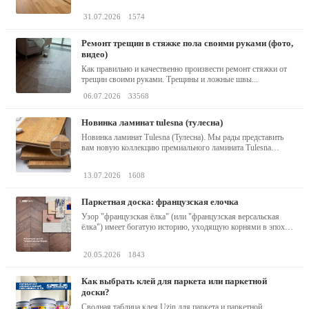
31.07.2026
1574
ремонт трещин в стяжке пола своими руками (фото,
видео)
Как правильно и качественно произвести ремонт стяжки от
трещин своими руками. Трещины и ложные швы...
06.07.2026
33568
новинка ламинат tulesna (тулесна)
Новинка ламинат Tulesna (Тулесна). Мы рады представить
вам новую коллекцию премиального ламината Tulesna
(Тулесна) -...
13.07.2026
1608
паркетная доска: французская елочка
Узор "французская ёлка" (или "французская версальская
ёлка") имеет богатую историю, уходящую корнями в эпоху
барокко...
20.05.2026
1843
как выбрать клей для паркета или паркетной
доски?
Сводная таблица клея Uzin для паркета и паркетной