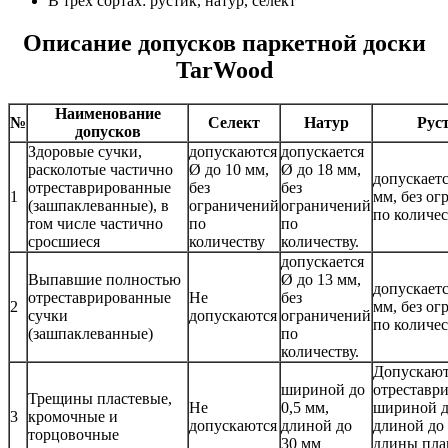
В трех сортах: рустик, натур, селект
Описание допусков паркетной доски
TarWood
Наименование
№
Селект
Натур
Рус
допусков
Здоровые сучки,
допускаются
допускается
расколотые частично
Ø до 10 мм,
Ø до 18 мм,
допускаетс
отреставрированные
без
без
1
мм, без о
(зашпаклеванные), в
ограничений
ограничений
по количес
том числе частично
по
по
сросшиеся
количеству
количеству.
допускается
Выпавшие полностью
Ø до 13 мм,
допускаетс
отреставрированные
Не
без
2
мм, без о
сучки
допускаются
ограничений
по количес
(зашпаклеванные)
по
количеству.
Допускают
шириной до
отреставр
Трещины пластевые,
Не
0,5 мм,
шириной д
3
кромочные и
допускаются
длиной до
длиной до
торцовочные
30 мм
длины пла