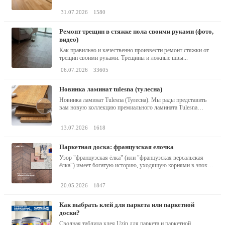
31.07.2026
1580
ремонт трещин в стяжке пола своими руками (фото,
видео)
Как правильно и качественно произвести ремонт стяжки от
трещин своими руками. Трещины и ложные швы...
06.07.2026
33605
новинка ламинат tulesna (тулесна)
Новинка ламинат Tulesna (Тулесна). Мы рады представить
вам новую коллекцию премиального ламината Tulesna
(Тулесна) -...
13.07.2026
1618
паркетная доска: французская елочка
Узор "французская ёлка" (или "французская версальская
ёлка") имеет богатую историю, уходящую корнями в эпоху
барокко...
20.05.2026
1847
как выбрать клей для паркета или паркетной
доски?
Сводная таблица клея Uzin для паркета и паркетной