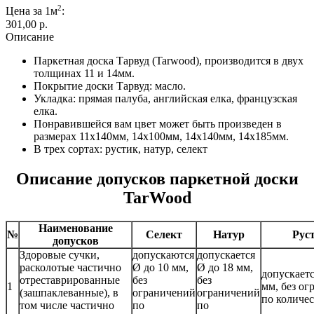
2
Цена за 1м
:
301,00 p.
Описание
Паркетная доска Тарвуд (Tarwood), производится в двух
толщинах 11 и 14мм.
Покрытие доски Тарвуд: масло.
Укладка: прямая палуба, английская елка, французская
елка.
Понравившейся вам цвет может быть произведен в
размерах 11х140мм, 14х100мм, 14х140мм, 14х185мм.
В трех сортах: рустик, натур, селект
Описание допусков паркетной доски
TarWood
Наименование
№
Селект
Натур
Рус
допусков
Здоровые сучки,
допускаются
допускается
расколотые частично
Ø до 10 мм,
Ø до 18 мм,
допускаетс
отреставрированные
без
без
1
мм, без о
(зашпаклеванные), в
ограничений
ограничений
по количес
том числе частично
по
по