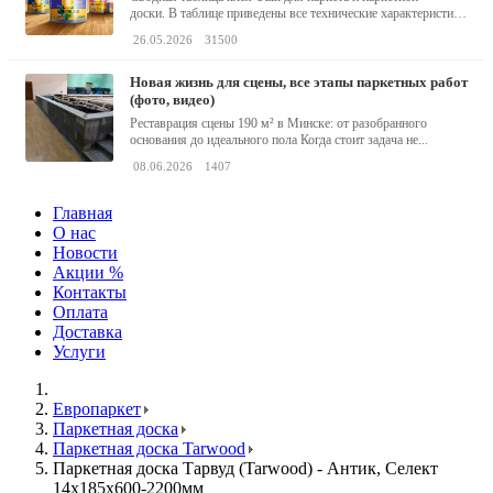
доски. В таблице приведены все технические характеристики
клея,...
26.05.2026
31500
новая жизнь для сцены, все этапы паркетных работ
(фото, видео)
Реставрация сцены 190 м² в Минске: от разобранного
основания до идеального пола Когда стоит задача не...
08.06.2026
1407
Главная
О нас
Новости
Акции %
Контакты
Оплата
Доставка
Услуги
Европаркет
Паркетная доска
Паркетная доска Tarwood
Паркетная доска Тарвуд (Tarwood) - Антик, Селект
14х185х600-2200мм