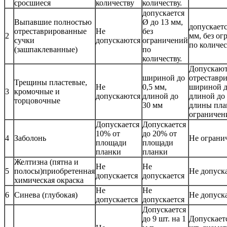
сросшиеся
количеству
количеству.
допускается
Выпавшие полностью
Ø до 13 мм,
допускаетс
отреставрированные
Не
без
2
мм, без о
сучки
допускаются
ограничений
по количес
(зашпаклеванные)
по
количеству.
Допускают
шириной до
отреставр
Трещины пластевые,
Не
0,5 мм,
шириной д
3
кромочные и
допускаются
длиной до
длиной до
торцовочные
30 мм
длины пла
ограничен
Допускается
Допускается
10% от
до 20% от
4
Заболонь
Не ограни
площади
площади
планки
планки
Желтизна (пятна и
Не
Не
5
полосы)приобретенная
Не допуск
допускается
допускается
химическая окраска
Не
Не
6
Синева (глубокая)
Не допуск
допускается
допускается
Допускается
до 9 шт. на 1
Допускаетс