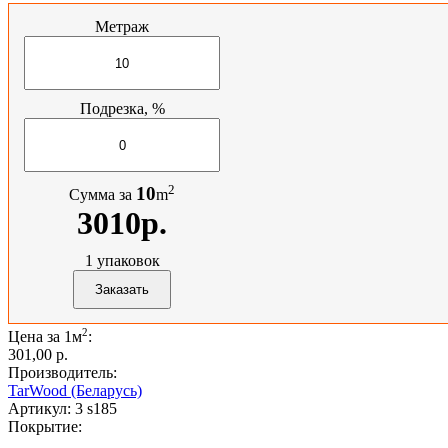
Метраж
Подрезка, %
2
10
Сумма за
m
3010р.
1
упаковок
2
Цена за 1м
:
301,00 p.
Производитель:
TarWood (Беларусь)
Артикул:
3 s185
Покрытие: