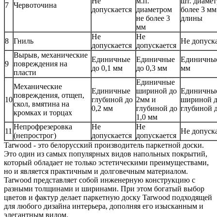
Не
м.п.
шт. диамет
7
Червоточина
допускается
диаметром
более 3 мм
не более 3
длины
мм
Не
Не
8
Гниль
Не допуск
допускается
допускается
Вырыв, механические
Единичные
Единичные
Единичные
9
повреждения на
до 0,1 мм
до 0,3 мм
мм
пласти
Единичные
Механические
Единичные
шириной до
Единичны
повреждения, отщеп,
10
глубиной до
2мм и
шириной д
скол, вмятина на
0,2 мм
глубиной до
глубиной д
кромках и торцах
1,0 мм
Непрофрезеровка
Не
Не
11
Не допуск
(непрострог)
допускается
допускается
Tarwood - это белорусский производитель паркетной доски.
Это один из самых популярных видов напольных покрытий,
который обладает не только эстетическими преимуществами,
но и является практичным и долговечным материалом.
Tarwood представляет собой инженерную конструкцию с
разными толщинами и ширинами. При этом богатый выбор
цветов и фактур делает паркетную доску Tarwood подходящей
для любого дизайна интерьера, дополняя его изысканным и
элегантным видом.