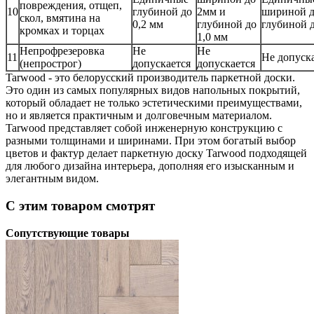
повреждения, отщеп,
10
глубиной до
2мм и
шириной д
скол, вмятина на
0,2 мм
глубиной до
глубиной д
кромках и торцах
1,0 мм
Непрофрезеровка
Не
Не
11
Не допуск
(непрострог)
допускается
допускается
Tarwood - это белорусский производитель паркетной доски.
Это один из самых популярных видов напольных покрытий,
который обладает не только эстетическими преимуществами,
но и является практичным и долговечным материалом.
Tarwood представляет собой инженерную конструкцию с
разными толщинами и ширинами. При этом богатый выбор
цветов и фактур делает паркетную доску Tarwood подходящей
для любого дизайна интерьера, дополняя его изысканным и
элегантным видом.
С этим товаром смотрят
Сопутствующие товары