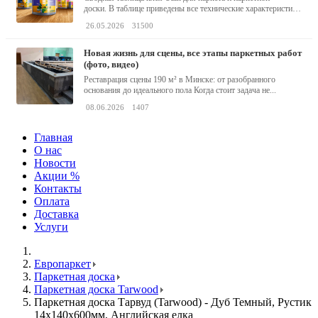
доски. В таблице приведены все технические характеристики
клея,...
26.05.2026
31500
новая жизнь для сцены, все этапы паркетных работ
(фото, видео)
Реставрация сцены 190 м² в Минске: от разобранного
основания до идеального пола Когда стоит задача не...
08.06.2026
1407
Главная
О нас
Новости
Акции %
Контакты
Оплата
Доставка
Услуги
Европаркет
Паркетная доска
Паркетная доска Tarwood
Паркетная доска Тарвуд (Tarwood) - Дуб Темный, Рустик
14х140х600мм, Английская елка