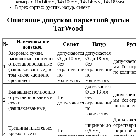
размерах 11х140мм, 14х100мм, 14х140мм, 14х185мм.
В трех сортах: рустик, натур, селект
Описание допусков паркетной доски
TarWood
Наименование
№
Селект
Натур
Рус
допусков
Здоровые сучки,
допускаются
допускается
расколотые частично
Ø до 10 мм,
Ø до 18 мм,
допускаетс
отреставрированные
без
без
1
мм, без о
(зашпаклеванные), в
ограничений
ограничений
по количес
том числе частично
по
по
сросшиеся
количеству
количеству.
допускается
Выпавшие полностью
Ø до 13 мм,
допускаетс
отреставрированные
Не
без
2
мм, без о
сучки
допускаются
ограничений
по количес
(зашпаклеванные)
по
количеству.
Допускают
шириной до
отреставр
Трещины пластевые,
Не
0,5 мм,
шириной д
3
кромочные и