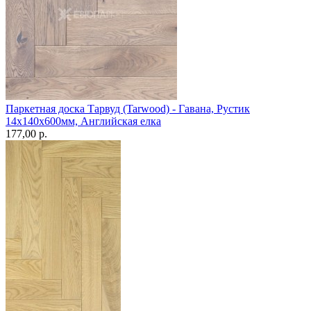
Паркетная доска Тарвуд (Tarwood) - Гавана, Рустик
14х140х600мм, Английская елка
177,00 p.