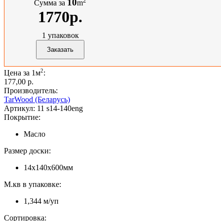
2
10
Сумма за
m
1770р.
1
упаковок
2
Цена за 1м
:
177,00 p.
Производитель:
TarWood (Беларусь)
Артикул:
11 s14-140eng
Покрытие:
Масло
Размер доски:
14х140х600мм
М.кв в упаковке:
1,344 м/уп
Сортировка: