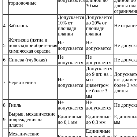
допускаются
длиной до
длиной до
торцовочные
30 мм
длины пла
ограничен
Допускается
Допускается
10% от
до 20% от
4
Заболонь
Не ограни
площади
площади
планки
планки
Желтизна (пятна и
Не
Не
5
полосы)приобретенная
Не допуск
допускается
допускается
химическая окраска
Не
Не
6
Синева (глубокая)
Не допуск
допускается
допускается
Допускается
до 9 шт. на 1
Допускаетс
Не
м.п.
шт. диамет
7
Червоточина
допускается
диаметром
более 3 мм
не более 3
длины
мм
Не
Не
8
Гниль
Не допуск
допускается
допускается
Вырыв, механические
Единичные
Единичные
Единичные
9
повреждения на
до 0,1 мм
до 0,3 мм
мм
пласти
Единичные
Механические
Единичные
шириной до
Единичны