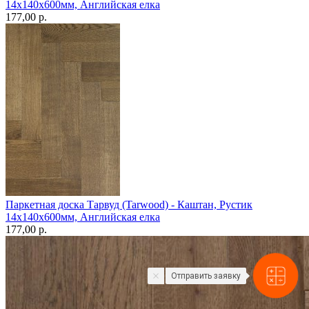
14х140х600мм, Английская елка
177,00 p.
Паркетная доска Тарвуд (Tarwood) - Каштан, Рустик
14х140х600мм, Английская елка
177,00 p.
Отправить заявку