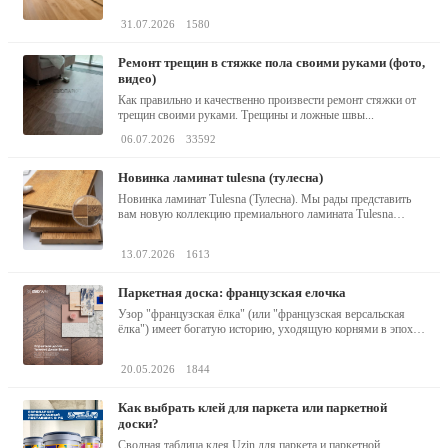
31.07.2026
1580
ремонт трещин в стяжке пола своими руками (фото,
видео)
Как правильно и качественно произвести ремонт стяжки от
трещин своими руками. Трещины и ложные швы...
06.07.2026
33592
новинка ламинат tulesna (тулесна)
Новинка ламинат Tulesna (Тулесна). Мы рады представить
вам новую коллекцию премиального ламината Tulesna
(Тулесна) -...
13.07.2026
1613
паркетная доска: французская елочка
Узор "французская ёлка" (или "французская версальская
ёлка") имеет богатую историю, уходящую корнями в эпоху
барокко...
20.05.2026
1844
как выбрать клей для паркета или паркетной
доски?
Сводная таблица клея Uzin для паркета и паркетной