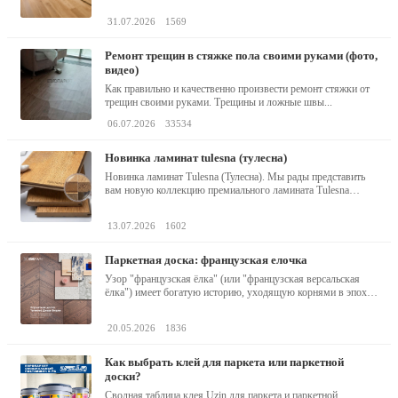
31.07.2026
1569
ремонт трещин в стяжке пола своими руками (фото,
видео)
Как правильно и качественно произвести ремонт стяжки от
трещин своими руками. Трещины и ложные швы...
06.07.2026
33534
новинка ламинат tulesna (тулесна)
Новинка ламинат Tulesna (Тулесна). Мы рады представить
вам новую коллекцию премиального ламината Tulesna
(Тулесна) -...
13.07.2026
1602
паркетная доска: французская елочка
Узор "французская ёлка" (или "французская версальская
ёлка") имеет богатую историю, уходящую корнями в эпоху
барокко...
20.05.2026
1836
как выбрать клей для паркета или паркетной
доски?
Сводная таблица клея Uzin для паркета и паркетной