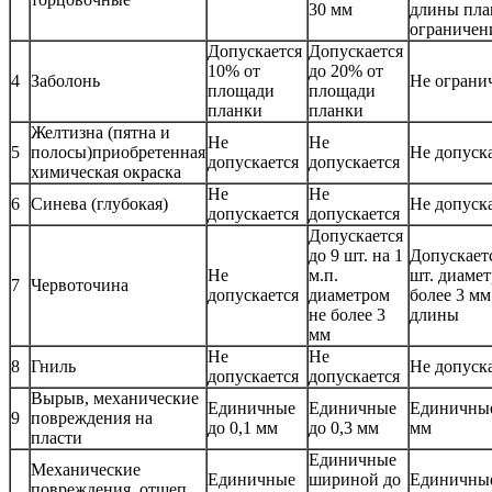
30 мм
длины пла
ограничен
Допускается
Допускается
10% от
до 20% от
4
Заболонь
Не ограни
площади
площади
планки
планки
Желтизна (пятна и
Не
Не
5
полосы)приобретенная
Не допуск
допускается
допускается
химическая окраска
Не
Не
6
Синева (глубокая)
Не допуск
допускается
допускается
Допускается
до 9 шт. на 1
Допускаетс
Не
м.п.
шт. диамет
7
Червоточина
допускается
диаметром
более 3 мм
не более 3
длины
мм
Не
Не
8
Гниль
Не допуск
допускается
допускается
Вырыв, механические
Единичные
Единичные
Единичные
9
повреждения на
до 0,1 мм
до 0,3 мм
мм
пласти
Единичные
Механические
Единичные
шириной до
Единичны
повреждения, отщеп,