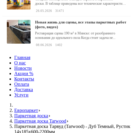
доски. В таблице приведены все технические характеристики
клея,...
26.05.2026
31471
новая жизнь для сцены, все этапы паркетных работ
(фото, видео)
Реставрация сцены 190 м² в Минске: от разобранного
основания до идеального пола Когда стоит задача не...
08.06.2026
1402
Главная
О нас
Новости
Акции %
Контакты
Оплата
Доставка
Услуги
Европаркет
Паркетная доска
Паркетная доска Tarwood
Паркетная доска Тарвуд (Tarwood) - Дуб Темный, Рустик
14х185х600-2200мм