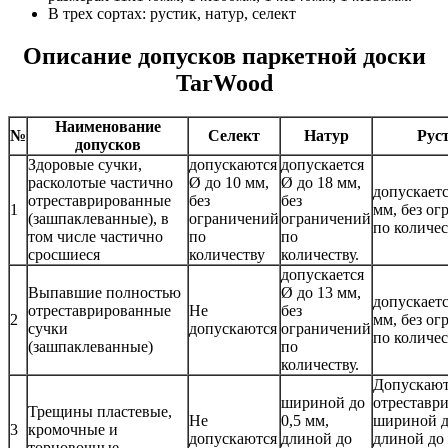
В трех сортах: рустик, натур, селект
Описание допусков паркетной доски
TarWood
Наименование
№
Селект
Натур
Рус
допусков
Здоровые сучки,
допускаются
допускается
расколотые частично
Ø до 10 мм,
Ø до 18 мм,
допускаетс
отреставрированные
без
без
1
мм, без о
(зашпаклеванные), в
ограничений
ограничений
по количес
том числе частично
по
по
сросшиеся
количеству
количеству.
допускается
Выпавшие полностью
Ø до 13 мм,
допускаетс
отреставрированные
Не
без
2
мм, без о
сучки
допускаются
ограничений
по количес
(зашпаклеванные)
по
количеству.
Допускают
шириной до
отреставр
Трещины пластевые,
Не
0,5 мм,
шириной д
3
кромочные и
допускаются
длиной до
длиной до
торцовочные