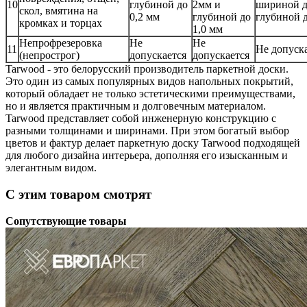
10
глубиной до
2мм и
шириной д
скол, вмятина на
0,2 мм
глубиной до
глубиной д
кромках и торцах
1,0 мм
Непрофрезеровка
Не
Не
11
Не допуск
(непрострог)
допускается
допускается
Tarwood - это белорусский производитель паркетной доски.
Это один из самых популярных видов напольных покрытий,
который обладает не только эстетическими преимуществами,
но и является практичным и долговечным материалом.
Tarwood представляет собой инженерную конструкцию с
разными толщинами и ширинами. При этом богатый выбор
цветов и фактур делает паркетную доску Tarwood подходящей
для любого дизайна интерьера, дополняя его изысканным и
элегантным видом.
С этим товаром смотрят
Сопутствующие товары