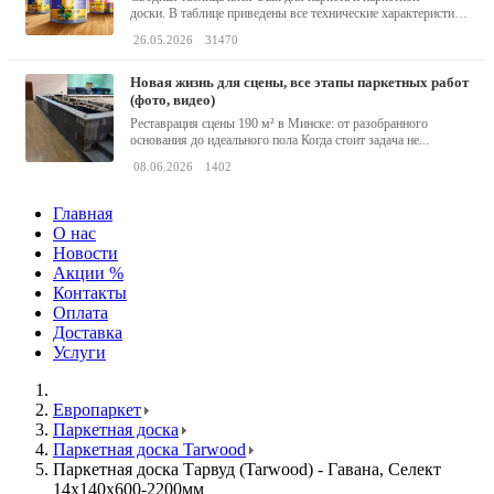
доски. В таблице приведены все технические характеристики
клея,...
26.05.2026
31470
новая жизнь для сцены, все этапы паркетных работ
(фото, видео)
Реставрация сцены 190 м² в Минске: от разобранного
основания до идеального пола Когда стоит задача не...
08.06.2026
1402
Главная
О нас
Новости
Акции %
Контакты
Оплата
Доставка
Услуги
Европаркет
Паркетная доска
Паркетная доска Tarwood
Паркетная доска Тарвуд (Tarwood) - Гавана, Селект
14х140х600-2200мм