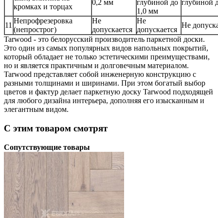
0,2 мм
глубиной до
глубиной д
кромках и торцах
1,0 мм
Непрофрезеровка
Не
Не
11
Не допуск
(непрострог)
допускается
допускается
Tarwood - это белорусский производитель паркетной доски.
Это один из самых популярных видов напольных покрытий,
который обладает не только эстетическими преимуществами,
но и является практичным и долговечным материалом.
Tarwood представляет собой инженерную конструкцию с
разными толщинами и ширинами. При этом богатый выбор
цветов и фактур делает паркетную доску Tarwood подходящей
для любого дизайна интерьера, дополняя его изысканным и
элегантным видом.
С этим товаром смотрят
Сопутствующие товары