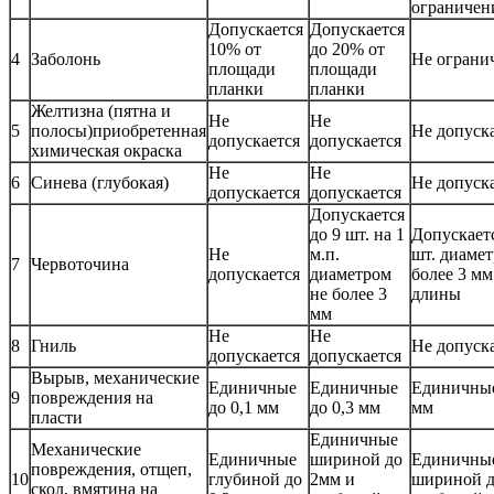
ограничен
Допускается
Допускается
10% от
до 20% от
4
Заболонь
Не ограни
площади
площади
планки
планки
Желтизна (пятна и
Не
Не
5
полосы)приобретенная
Не допуск
допускается
допускается
химическая окраска
Не
Не
6
Синева (глубокая)
Не допуск
допускается
допускается
Допускается
до 9 шт. на 1
Допускаетс
Не
м.п.
шт. диамет
7
Червоточина
допускается
диаметром
более 3 мм
не более 3
длины
мм
Не
Не
8
Гниль
Не допуск
допускается
допускается
Вырыв, механические
Единичные
Единичные
Единичные
9
повреждения на
до 0,1 мм
до 0,3 мм
мм
пласти
Единичные
Механические
Единичные
шириной до
Единичны
повреждения, отщеп,
10
глубиной до
2мм и
шириной д
скол, вмятина на