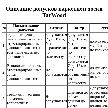
Описание допусков паркетной доски
TarWood
Наименование
№
Селект
Натур
Рус
допусков
Здоровые сучки,
допускаются
допускается
расколотые частично
Ø до 10 мм,
Ø до 18 мм,
допускаетс
отреставрированные
без
без
1
мм, без о
(зашпаклеванные), в
ограничений
ограничений
по количес
том числе частично
по
по
сросшиеся
количеству
количеству.
допускается
Выпавшие полностью
Ø до 13 мм,
допускаетс
отреставрированные
Не
без
2
мм, без о
сучки
допускаются
ограничений
по количес
(зашпаклеванные)
по
количеству.
Допускают
шириной до
отреставр
Трещины пластевые,
Не
0,5 мм,
шириной д
3
кромочные и
допускаются
длиной до
длиной до
торцовочные
30 мм
длины пла