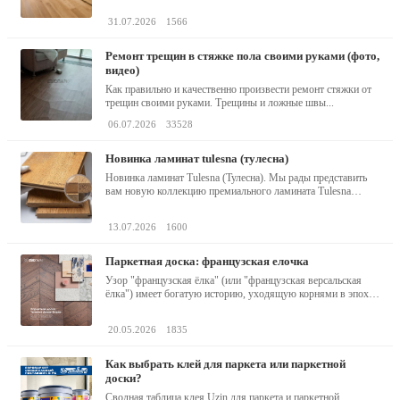
31.07.2026
1566
ремонт трещин в стяжке пола своими руками (фото,
видео)
Как правильно и качественно произвести ремонт стяжки от
трещин своими руками. Трещины и ложные швы...
06.07.2026
33528
новинка ламинат tulesna (тулесна)
Новинка ламинат Tulesna (Тулесна). Мы рады представить
вам новую коллекцию премиального ламината Tulesna
(Тулесна) -...
13.07.2026
1600
паркетная доска: французская елочка
Узор "французская ёлка" (или "французская версальская
ёлка") имеет богатую историю, уходящую корнями в эпоху
барокко...
20.05.2026
1835
как выбрать клей для паркета или паркетной
доски?
Сводная таблица клея Uzin для паркета и паркетной