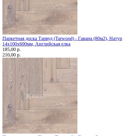
Паркетная доска Тарвуд (Tarwood) - Гавана (80м2), Натур
14х100х600мм, Английская елка
185,00 p.
210,00 p.