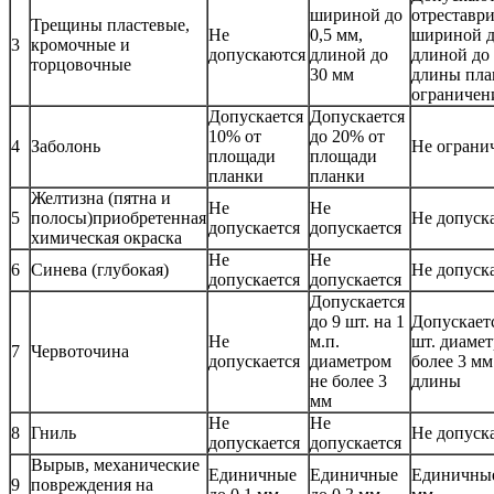
шириной до
отреставр
Трещины пластевые,
Не
0,5 мм,
шириной д
3
кромочные и
допускаются
длиной до
длиной до
торцовочные
30 мм
длины пла
ограничен
Допускается
Допускается
10% от
до 20% от
4
Заболонь
Не ограни
площади
площади
планки
планки
Желтизна (пятна и
Не
Не
5
полосы)приобретенная
Не допуск
допускается
допускается
химическая окраска
Не
Не
6
Синева (глубокая)
Не допуск
допускается
допускается
Допускается
до 9 шт. на 1
Допускаетс
Не
м.п.
шт. диамет
7
Червоточина
допускается
диаметром
более 3 мм
не более 3
длины
мм
Не
Не
8
Гниль
Не допуск
допускается
допускается
Вырыв, механические
Единичные
Единичные
Единичные
9
повреждения на