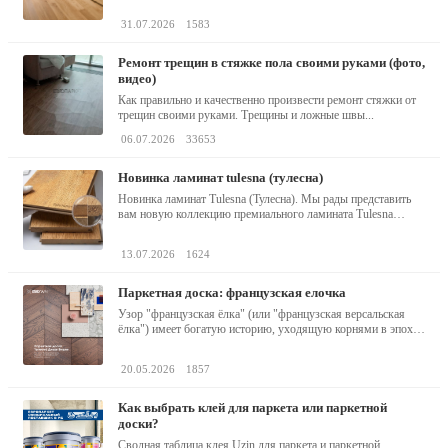
31.07.2026
1583
ремонт трещин в стяжке пола своими руками (фото,
видео)
Как правильно и качественно произвести ремонт стяжки от
трещин своими руками. Трещины и ложные швы...
06.07.2026
33653
новинка ламинат tulesna (тулесна)
Новинка ламинат Tulesna (Тулесна). Мы рады представить
вам новую коллекцию премиального ламината Tulesna
(Тулесна) -...
13.07.2026
1624
паркетная доска: французская елочка
Узор "французская ёлка" (или "французская версальская
ёлка") имеет богатую историю, уходящую корнями в эпоху
барокко...
20.05.2026
1857
как выбрать клей для паркета или паркетной
доски?
Сводная таблица клея Uzin для паркета и паркетной