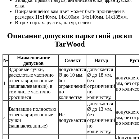
Укладка: прямая палуба, английская елка, французская
елка.
Понравившейся вам цвет может быть произведен в
размерах 11х140мм, 14х100мм, 14х140мм, 14х185мм.
В трех сортах: рустик, натур, селект
Описание допусков паркетной доски
TarWood
Наименование
№
Селект
Натур
Рус
допусков
Здоровые сучки,
допускаются
допускается
расколотые частично
Ø до 10 мм,
Ø до 18 мм,
допускаетс
отреставрированные
без
без
1
мм, без о
(зашпаклеванные), в
ограничений
ограничений
по количес
том числе частично
по
по
сросшиеся
количеству
количеству.
допускается
Выпавшие полностью
Ø до 13 мм,
допускаетс
отреставрированные
Не
без
2
мм, без о
сучки
допускаются
ограничений
по количес
(зашпаклеванные)
по
количеству.
Допускают