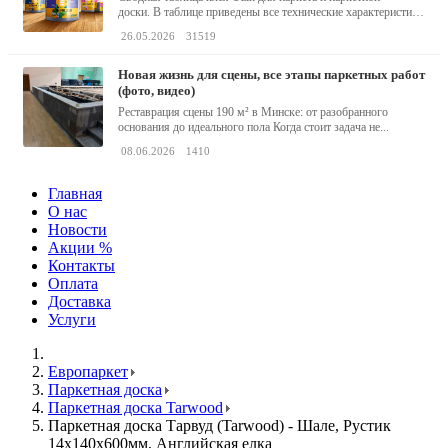
доски. В таблице приведены все технические характеристики
клея,...
26.05.2026
31519
новая жизнь для сцены, все этапы паркетных работ
(фото, видео)
Реставрация сцены 190 м² в Минске: от разобранного
основания до идеального пола Когда стоит задача не...
08.06.2026
1410
Главная
О нас
Новости
Акции %
Контакты
Оплата
Доставка
Услуги
Европаркет
Паркетная доска
Паркетная доска Tarwood
Паркетная доска Тарвуд (Tarwood) - Шале, Рустик
14х140х600мм, Английская елка