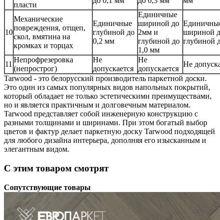
до 0,1 мм
до 0,3 мм
мм
пласти
Единичные
Механические
Единичные
шириной до
Единичны
повреждения, отщеп,
10
глубиной до
2мм и
шириной д
скол, вмятина на
0,2 мм
глубиной до
глубиной д
кромках и торцах
1,0 мм
Непрофрезеровка
Не
Не
11
Не допуск
(непрострог)
допускается
допускается
Tarwood - это белорусский производитель паркетной доски.
Это один из самых популярных видов напольных покрытий,
который обладает не только эстетическими преимуществами,
но и является практичным и долговечным материалом.
Tarwood представляет собой инженерную конструкцию с
разными толщинами и ширинами. При этом богатый выбор
цветов и фактур делает паркетную доску Tarwood подходящей
для любого дизайна интерьера, дополняя его изысканным и
элегантным видом.
С этим товаром смотрят
Сопутствующие товары