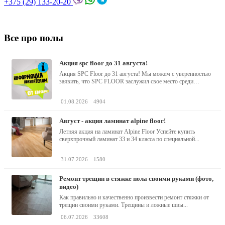
+375 (29) 133-20-20
Все про полы
акция spc floor до 31 августа!
Акция SPC Floor до 31 августа! Мы можем с уверенностью
заявить, что SPC FLOOR заслужил свое место среди
водостойких виниловых...
01.08.2026
4904
август - акция ламинат alpine floor!
Летняя акция на ламинат Alpine Floor Успейте купить
сверхпрочный ламинат 33 и 34 класса по специальной...
31.07.2026
1580
ремонт трещин в стяжке пола своими руками (фото,
видео)
Как правильно и качественно произвести ремонт стяжки от
трещин своими руками. Трещины и ложные швы...
06.07.2026
33608