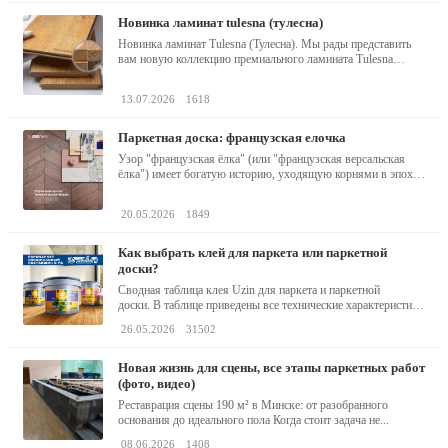
новинка ламинат tulesna (тулесна)
Новинка ламинат Tulesna (Тулесна). Мы рады представить
вам новую коллекцию премиального ламината Tulesna
(Тулесна) -...
13.07.2026
1618
паркетная доска: французская елочка
Узор "французская ёлка" (или "французская версальская
ёлка") имеет богатую историю, уходящую корнями в эпоху
барокко...
20.05.2026
1849
как выбрать клей для паркета или паркетной
доски?
Сводная таблица клея Uzin для паркета и паркетной
доски. В таблице приведены все технические характеристики
клея,...
26.05.2026
31502
новая жизнь для сцены, все этапы паркетных работ
(фото, видео)
Реставрация сцены 190 м² в Минске: от разобранного
основания до идеального пола Когда стоит задача не...
08.06.2026
1408