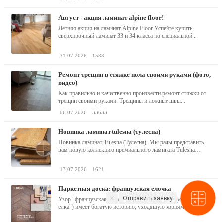
август - акция ламинат alpine floor!
Летняя акция на ламинат Alpine Floor Успейте купить
сверхпрочный ламинат 33 и 34 класса по специальной...
31.07.2026
1583
ремонт трещин в стяжке пола своими руками (фото,
видео)
Как правильно и качественно произвести ремонт стяжки от
трещин своими руками. Трещины и ложные швы...
06.07.2026
33633
новинка ламинат tulesna (тулесна)
Новинка ламинат Tulesna (Тулесна). Мы рады представить
вам новую коллекцию премиального ламината Tulesna
(Тулесна) -...
13.07.2026
1621
паркетная доска: французская елочка
Отправить заявку
Узор "французская ёлка" (или "французская версальская
ёлка") имеет богатую историю, уходящую корнями в эпоху
барокко...