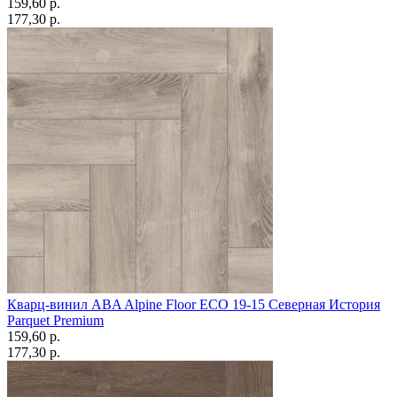
159,60 p.
177,30 p.
Кварц-винил ABA Alpine Floor ECO 19-15 Северная История
Parquet Premium
159,60 p.
177,30 p.