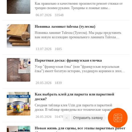
Как правильно и качественно произвести ремонт стяжки от
трещин своими руками. Трещины и ложные швы...
06.07.2026
33548
новинка ламинат tulesna (тулесна)
Новинка ламинат Tulesna (Тулесна). Мы рады представить
вам новую коллекцию премиального ламината Tulesna
(Тулесна) -...
13.07.2026
1605
паркетная доска: французская елочка
Узор "французская ёлка" (или "французская версальская
ёлка") имеет богатую историю, уходящую корнями в эпоху
барокко...
20.05.2026
1839
как выбрать клей для паркета или паркетной
доски?
Сводная таблица клея Uzin для паркета и паркетной
доски. В таблице приведены все технические характеристики
клея,...
26.05.2026
31478
Отправить заявку
новая жизнь для сцены, все этапы паркетных работ