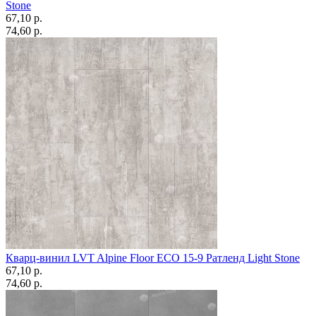
Stone
67,10 p.
74,60 p.
Кварц-винил LVT Alpine Floor ЕСО 15-9 Ратленд Light Stone
67,10 p.
74,60 p.