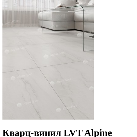
Кварц-винил LVT Alpine