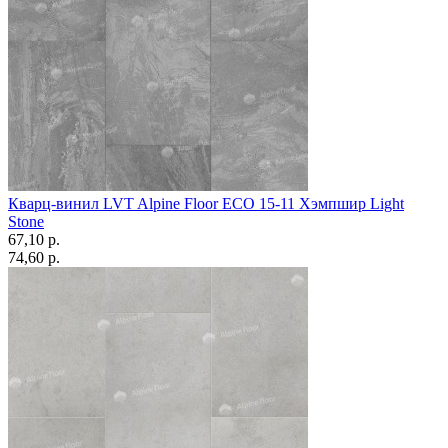
Кварц-винил LVT Alpine Floor ЕСО 15-11 Хэмпшир Light
Stone
67,10 p.
74,60 p.