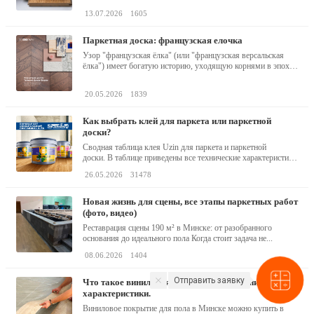
13.07.2026
1605
паркетная доска: французская елочка
Узор "французская ёлка" (или "французская версальская
ёлка") имеет богатую историю, уходящую корнями в эпоху
барокко...
20.05.2026
1839
как выбрать клей для паркета или паркетной
доски?
Сводная таблица клея Uzin для паркета и паркетной
доски. В таблице приведены все технические характеристики
клея,...
26.05.2026
31478
новая жизнь для сцены, все этапы паркетных работ
(фото, видео)
Реставрация сцены 190 м² в Минске: от разобранного
основания до идеального пола Когда стоит задача не...
08.06.2026
1404
Отправить заявку
что такое виниловая пвх плитка? описание,
характеристики.
Виниловое покрытие для пола в Минске можно купить в