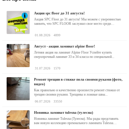
акция spc floor до 31 августа!
Акция SPC Floor до 31 августа! Мы можем с уверенностью
заявить, что SPC FLOOR заслужил свое место среди
водостойких виниловых...
01.08.2026
4899
август - акция ламинат alpine floor!
Летняя акция на ламинат Alpine Floor Успейте купить
сверхпрочный ламинат 33 и 34 класса по специальной...
31.07.2026
1570
ремонт трещин в стяжке пола своими руками (фото,
видео)
Как правильно и качественно произвести ремонт стяжки от
трещин своими руками. Трещины и ложные швы...
06.07.2026
33550
новинка ламинат tulesna (тулесна)
Новинка ламинат Tulesna (Тулесна). Мы рады представить
вам новую коллекцию премиального ламината Tulesna
(Тулесна) -...