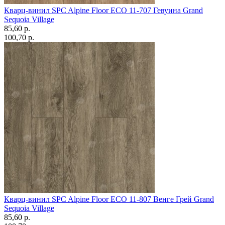
Кварц-винил SPC Alpine Floor ECO 11-707 Гевуина Grand
Sequoia Village
85,60 p.
100,70 p.
Кварц-винил SPC Alpine Floor ECO 11-807 Венге Грей Grand
Sequoia Village
85,60 p.