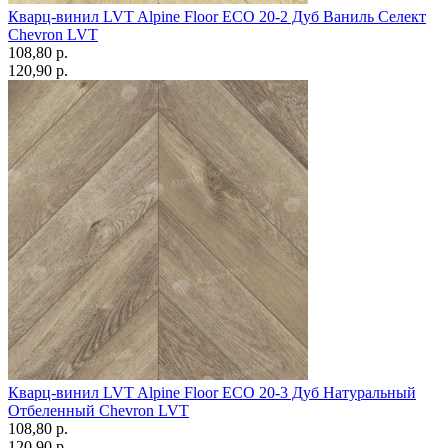
Кварц-винил LVT Alpine Floor ECO 20-2 Дуб Ваниль Селект
Chevron LVT
108,80 p.
120,90 p.
Кварц-винил LVT Alpine Floor ECO 20-3 Дуб Натуральный
Отбеленный Chevron LVT
108,80 p.
120,90 p.