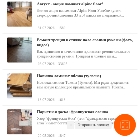
август - акция ламинат alpine floor!
Летняя акция на ламинат Alpine Floor Успейте купить
сверхпрочный ламинат 33 и 34 класса по специальной...
31.07.2026
1580
ремонт трещин в стяжке пола своими руками (фото,
видео)
Как правильно и качественно произвести ремонт стяжки от
трещин своими руками. Трещины и ложные швы...
06.07.2026
33605
новинка ламинат tulesna (тулесна)
Новинка ламинат Tulesna (Тулесна). Мы рады представить
вам новую коллекцию премиального ламината Tulesna
(Тулесна) -...
13.07.2026
1618
паркетная доска: французская елочка
Узор "французская ёлка" (или "французская версальская
ёлка") имеет богатую историю, уходящую корнями в эпоху
Отправить заявку
барокко...
20.05.2026
1847