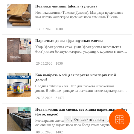
новинка ламинат tulesna (тулесна)
Новинка ламинат Tulesna (Тулесна). Мы рады представить
вам новую коллекцию премиального ламината Tulesna
(Тулесна) -...
13.07.2026
1600
паркетная доска: французская елочка
Узор "французская ёлка" (или "французская версальская
ёлка") имеет богатую историю, уходящую корнями в эпоху
барокко...
20.05.2026
1836
как выбрать клей для паркета или паркетной
доски?
Сводная таблица клея Uzin для паркета и паркетной
доски. В таблице приведены все технические характеристики
клея,...
26.05.2026
31470
новая жизнь для сцены, все этапы паркетных работ
(фото, видео)
Отправить заявку
Реставрация сцены 190 м² в Минске: от разобранного
основания до идеального пола Когда стоит задача не...
08.06.2026
1402