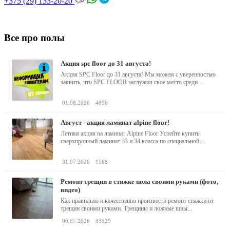
+375 (29) 133-20-20
Все про полы
акция spc floor до 31 августа!
Акция SPC Floor до 31 августа! Мы можем с уверенностью
заявить, что SPC FLOOR заслужил свое место среди
водостойких виниловых...
01.08.2026
4896
август - акция ламинат alpine floor!
Летняя акция на ламинат Alpine Floor Успейте купить
сверхпрочный ламинат 33 и 34 класса по специальной...
31.07.2026
1568
ремонт трещин в стяжке пола своими руками (фото,
видео)
Как правильно и качественно произвести ремонт стяжки от
трещин своими руками. Трещины и ложные швы...
06.07.2026
33529