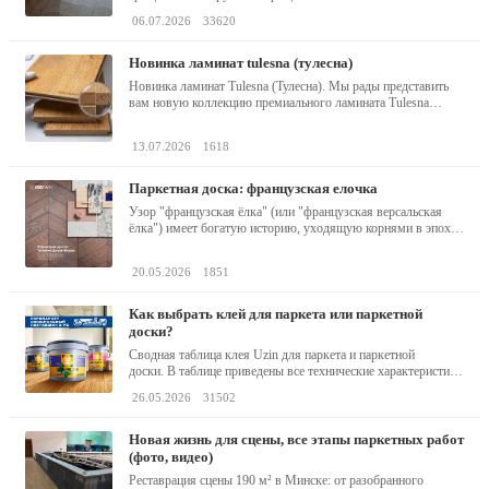
06.07.2026
33620
новинка ламинат tulesna (тулесна)
Новинка ламинат Tulesna (Тулесна). Мы рады представить
вам новую коллекцию премиального ламината Tulesna
(Тулесна) -...
13.07.2026
1618
паркетная доска: французская елочка
Узор "французская ёлка" (или "французская версальская
ёлка") имеет богатую историю, уходящую корнями в эпоху
барокко...
20.05.2026
1851
как выбрать клей для паркета или паркетной
доски?
Сводная таблица клея Uzin для паркета и паркетной
доски. В таблице приведены все технические характеристики
клея,...
26.05.2026
31502
новая жизнь для сцены, все этапы паркетных работ
(фото, видео)
Реставрация сцены 190 м² в Минске: от разобранного