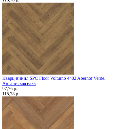
Кварц-винил SPC Floor Volturno 4402 Aberhof Verde,
Английская елка
97,76 p.
115,78 p.