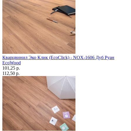
Кварцвинил Эко Клик (EcoClick) - NOX-1606 Дуб Руан
EcoWood
101,25 p.
112,50 p.