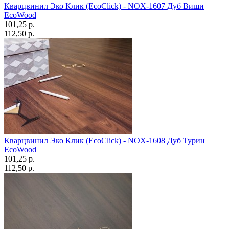
Кварцвинил Эко Клик (EcoClick) - NOX-1607 Дуб Виши
EcoWood
101,25 p.
112,50 p.
Кварцвинил Эко Клик (EcoClick) - NOX-1608 Дуб Турин
EcoWood
101,25 p.
112,50 p.