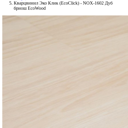
Кварцвинил Эко Клик (EcoClick) - NOX-1602 Дуб
бриош EcoWood