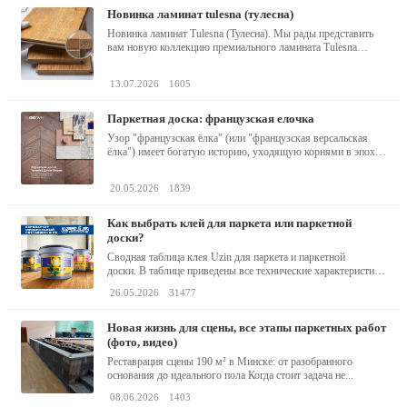
новинка ламинат tulesna (тулесна)
Новинка ламинат Tulesna (Тулесна). Мы рады представить
вам новую коллекцию премиального ламината Tulesna
(Тулесна) -...
13.07.2026
1605
паркетная доска: французская елочка
Узор "французская ёлка" (или "французская версальская
ёлка") имеет богатую историю, уходящую корнями в эпоху
барокко...
20.05.2026
1839
как выбрать клей для паркета или паркетной
доски?
Сводная таблица клея Uzin для паркета и паркетной
доски. В таблице приведены все технические характеристики
клея,...
26.05.2026
31477
новая жизнь для сцены, все этапы паркетных работ
(фото, видео)
Реставрация сцены 190 м² в Минске: от разобранного
основания до идеального пола Когда стоит задача не...
08.06.2026
1403