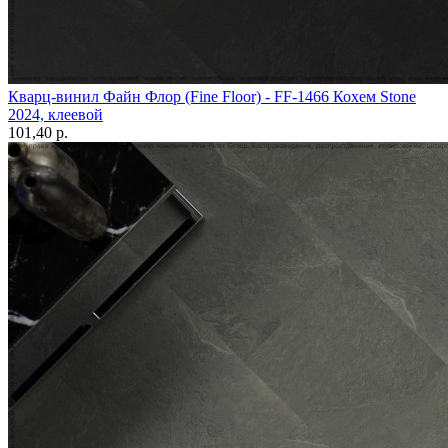
Кварц-винил Файн Флор (Fine Floor) - FF-1466 Кохем Stone
2024, клеевой
101,40 p.