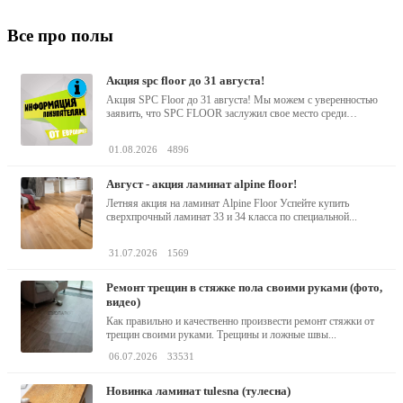
Все про полы
акция spc floor до 31 августа!
Акция SPC Floor до 31 августа! Мы можем с уверенностью
заявить, что SPC FLOOR заслужил свое место среди
водостойких виниловых...
01.08.2026
4896
август - акция ламинат alpine floor!
Летняя акция на ламинат Alpine Floor Успейте купить
сверхпрочный ламинат 33 и 34 класса по специальной...
31.07.2026
1569
ремонт трещин в стяжке пола своими руками (фото,
видео)
Как правильно и качественно произвести ремонт стяжки от
трещин своими руками. Трещины и ложные швы...
06.07.2026
33531
новинка ламинат tulesna (тулесна)