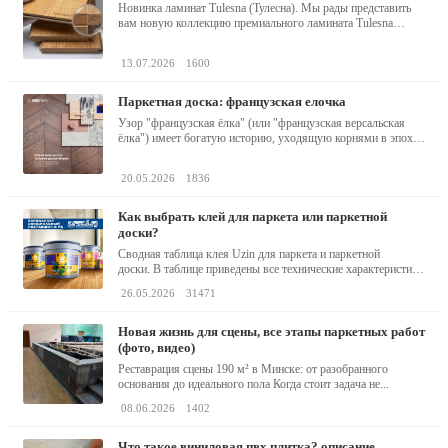
Новинка ламинат Tulesna (Тулесна). Мы рады представить
вам новую коллекцию премиального ламината Tulesna
(Тулесна) -...
13.07.2026
1600
паркетная доска: французская елочка
Узор "французская ёлка" (или "французская версальская
ёлка") имеет богатую историю, уходящую корнями в эпоху
барокко...
20.05.2026
1836
как выбрать клей для паркета или паркетной
доски?
Сводная таблица клея Uzin для паркета и паркетной
доски. В таблице приведены все технические характеристики
клея,...
26.05.2026
31471
новая жизнь для сцены, все этапы паркетных работ
(фото, видео)
Реставрация сцены 190 м² в Минске: от разобранного
основания до идеального пола Когда стоит задача не...
08.06.2026
1402
что такое виниловая пвх плитка? описание,