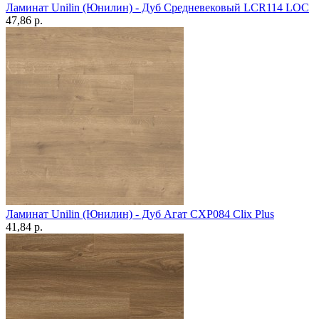
Ламинат Unilin (Юнилин) - Дуб Средневековый LCR114 LOC
47,86 p.
Ламинат Unilin (Юнилин) - Дуб Агат CXP084 Clix Plus
41,84 p.