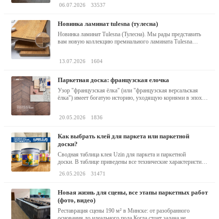
06.07.2026
33537
новинка ламинат tulesna (тулесна)
Новинка ламинат Tulesna (Тулесна). Мы рады представить
вам новую коллекцию премиального ламината Tulesna
(Тулесна) -...
13.07.2026
1604
паркетная доска: французская елочка
Узор "французская ёлка" (или "французская версальская
ёлка") имеет богатую историю, уходящую корнями в эпоху
барокко...
20.05.2026
1836
как выбрать клей для паркета или паркетной
доски?
Сводная таблица клея Uzin для паркета и паркетной
доски. В таблице приведены все технические характеристики
клея,...
26.05.2026
31471
новая жизнь для сцены, все этапы паркетных работ
(фото, видео)
Реставрация сцены 190 м² в Минске: от разобранного
основания до идеального пола Когда стоит задача не...