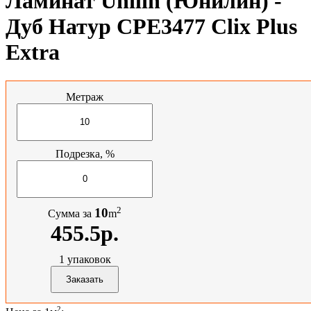
Ламинат Unilin (Юнилин) -
Дуб Натур CPE3477 Clix Plus
Extra
Метраж
Подрезка, %
2
10
Сумма за
m
455.5р.
1
упаковок
2