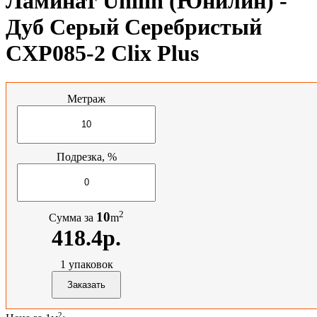
Ламинат Unilin (Юнилин) -
Дуб Серый Серебристый
CXP085-2 Clix Plus
Метраж
Подрезка, %
2
10
Сумма за
m
418.4р.
1
упаковок
2