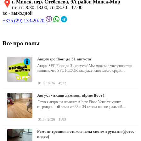
г. Минск, пер. Стебенева, 9А район Минск-Мир
пн-пт 8:30-18:00, сб 08:30 - 17:00
вс - выходной
+375 (29) 133-20-20
Все про полы
акция spc floor до 31 августа!
Акция SPC Floor до 31 августа! Мы можем с уверенностью
заявить, что SPC FLOOR заслужил свое место среди
водостойких виниловых...
01.08.2026
4912
август - акция ламинат alpine floor!
Летняя акция на ламинат Alpine Floor Успейте купить
сверхпрочный ламинат 33 и 34 класса по специальной...
31.07.2026
1583
ремонт трещин в стяжке пола своими руками (фото,
видео)