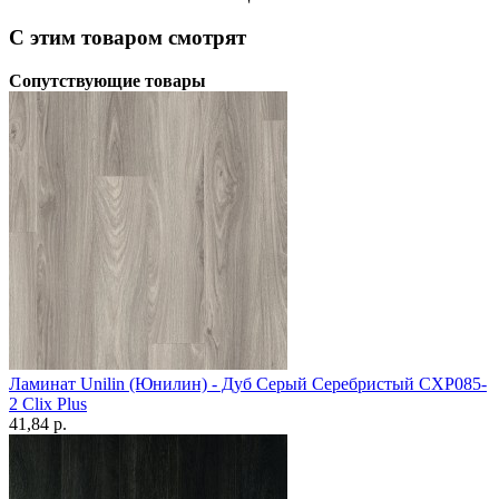
С этим товаром смотрят
Сопутствующие товары
Ламинат Unilin (Юнилин) - Дуб Серый Серебристый CXP085-
2 Clix Plus
41,84 p.