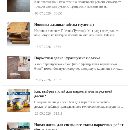
Как правильно и качественно произвести ремонт стяжки от
трещин своими руками. Трещины и ложные швы...
06.07.2026
33655
новинка ламинат tulesna (тулесна)
Новинка ламинат Tulesna (Тулесна). Мы рады представить
вам новую коллекцию премиального ламината Tulesna
(Тулесна) -...
13.07.2026
1624
паркетная доска: французская елочка
Узор "французская ёлка" (или "французская версальская
ёлка") имеет богатую историю, уходящую корнями в эпоху
барокко...
20.05.2026
1857
как выбрать клей для паркета или паркетной
доски?
Сводная таблица клея Uzin для паркета и паркетной
доски. В таблице приведены все технические характеристики
клея,...
26.05.2026
31519
новая жизнь для сцены, все этапы паркетных работ
(фото, видео)