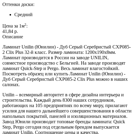
Оттенки доски:
Средний
2
Цена за 1м
:
41,84 p.
Описание
Ламинат Unilin (Юнилин) - Дуб Серый Серебристый CXP085-
2 Clix Plus 32-й класс. Размер ламината: 1200х190х8мм.
Ламинат производится в России на заводе UNILIN,
совместное производство с Бельгией. На заводе производят
ламинат Quick-Step и Pergo. Весь ламинат влагостойкий.
Посмотреть образец или купить Ламинат Unilin (Юнилин) -
Дуб Серый Серебристый CXP085-2 Clix Plus можно в наших
салонах.
Unilin – всемирный авторитет в сфере дизайна интерьера и
строительства. Каждый день 8300 наших сотрудников,
работающих на 105 предприятиях по всему миру, прилагают
усилия для нашего дальнейшего совершенствования в области
напольных покрытий, панелей и изоляционных материалов.
Завод Юнили производит топовые бренды ламината: Quick
Step, Pergo сегодня под отдельным брендом выпускается
ламинат Unilin. Соотношение цены и качества.