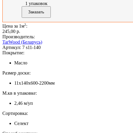
1
упаковок
2
Цена за 1м
:
245,00 p.
Производитель:
TarWood (Беларусь)
Артикул:
7 s11-140
Покрытие:
Масло
Размер доски:
11х140х600-2200мм
М.кв в упаковке:
2,46 м/уп
Сортировка:
Селект