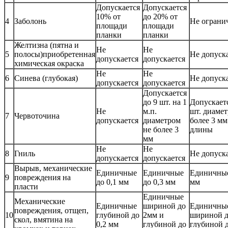
Допускается
Допускается
10% от
до 20% от
4
Заболонь
Не ограни
площади
площади
планки
планки
Желтизна (пятна и
Не
Не
5
полосы)приобретенная
Не допуск
допускается
допускается
химическая окраска
Не
Не
6
Синева (глубокая)
Не допуск
допускается
допускается
Допускается
до 9 шт. на 1
Допускаетс
Не
м.п.
шт. диамет
7
Червоточина
допускается
диаметром
более 3 мм
не более 3
длины
мм
Не
Не
8
Гниль
Не допуск
допускается
допускается
Вырыв, механические
Единичные
Единичные
Единичные
9
повреждения на
до 0,1 мм
до 0,3 мм
мм
пласти
Единичные
Механические
Единичные
шириной до
Единичны
повреждения, отщеп,
10
глубиной до
2мм и
шириной д
скол, вмятина на
0,2 мм
глубиной до
глубиной д