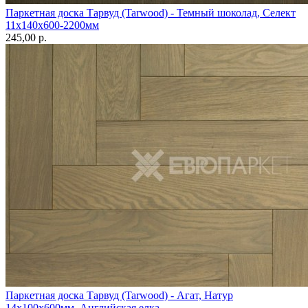
Паркетная доска Тарвуд (Tarwood) - Темный шоколад, Селект
11х140х600-2200мм
245,00 p.
Паркетная доска Тарвуд (Tarwood) - Агат, Натур
14х100х600мм, Английская елка