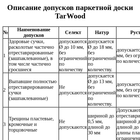
Описание допусков паркетной доски
TarWood
Наименование
№
Селект
Натур
Рус
допусков
Здоровые сучки,
допускаются
допускается
расколотые частично
Ø до 10 мм,
Ø до 18 мм,
допускаетс
отреставрированные
без
без
1
мм, без о
(зашпаклеванные), в
ограничений
ограничений
по количес
том числе частично
по
по
сросшиеся
количеству
количеству.
допускается
Выпавшие полностью
Ø до 13 мм,
допускаетс
отреставрированные
Не
без
2
мм, без о
сучки
допускаются
ограничений
по количес
(зашпаклеванные)
по
количеству.
Допускают
шириной до
отреставр
Трещины пластевые,
Не
0,5 мм,
шириной д
3
кромочные и
допускаются
длиной до
длиной до
торцовочные
30 мм
длины пла
ограничен