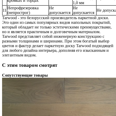
кромках и торцах
1,0 мм
Непрофрезеровка
Не
Не
11
Не допуск
(непрострог)
допускается
допускается
Tarwood - это белорусский производитель паркетной доски.
Это один из самых популярных видов напольных покрытий,
который обладает не только эстетическими преимуществами,
но и является практичным и долговечным материалом.
Tarwood представляет собой инженерную конструкцию с
разными толщинами и ширинами. При этом богатый выбор
цветов и фактур делает паркетную доску Tarwood подходящей
для любого дизайна интерьера, дополняя его изысканным и
элегантным видом.
С этим товаром смотрят
Сопутствующие товары