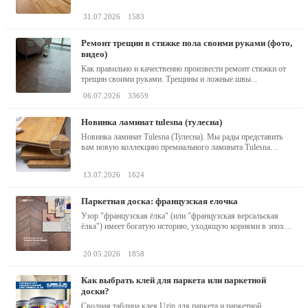
31.07.2026
1583
ремонт трещин в стяжке пола своими руками (фото,
видео)
Как правильно и качественно произвести ремонт стяжки от
трещин своими руками. Трещины и ложные швы...
06.07.2026
33659
новинка ламинат tulesna (тулесна)
Новинка ламинат Tulesna (Тулесна). Мы рады представить
вам новую коллекцию премиального ламината Tulesna
(Тулесна) -...
13.07.2026
1624
паркетная доска: французская елочка
Узор "французская ёлка" (или "французская версальская
ёлка") имеет богатую историю, уходящую корнями в эпоху
барокко...
20.05.2026
1858
как выбрать клей для паркета или паркетной
доски?
Сводная таблица клея Uzin для паркета и паркетной