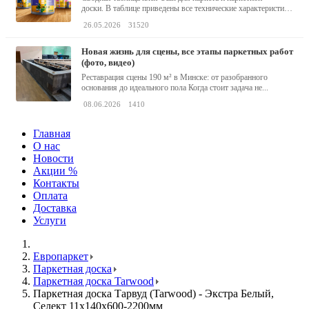
доски. В таблице приведены все технические характеристики
клея,...
26.05.2026
31520
новая жизнь для сцены, все этапы паркетных работ
(фото, видео)
Реставрация сцены 190 м² в Минске: от разобранного
основания до идеального пола Когда стоит задача не...
08.06.2026
1410
Главная
О нас
Новости
Акции %
Контакты
Оплата
Доставка
Услуги
Европаркет
Паркетная доска
Паркетная доска Tarwood
Паркетная доска Тарвуд (Tarwood) - Экстра Белый,
Селект 11х140х600-2200мм