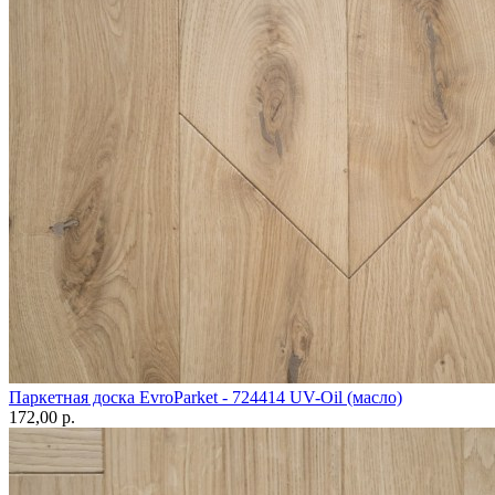
Паркетная доска EvroParket - 724414 UV-Oil (масло)
172,00 p.