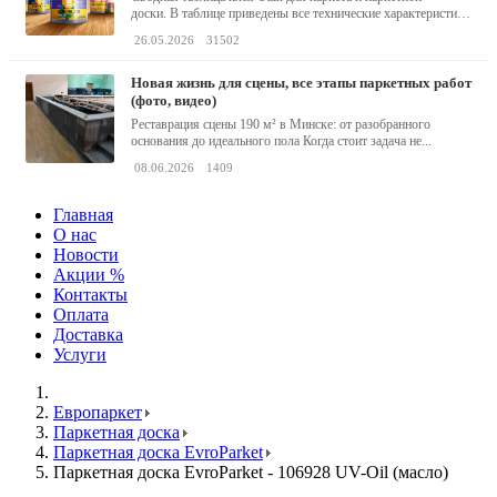
доски. В таблице приведены все технические характеристики
клея,...
26.05.2026
31502
новая жизнь для сцены, все этапы паркетных работ
(фото, видео)
Реставрация сцены 190 м² в Минске: от разобранного
основания до идеального пола Когда стоит задача не...
08.06.2026
1409
Главная
О нас
Новости
Акции %
Контакты
Оплата
Доставка
Услуги
Европаркет
Паркетная доска
Паркетная доска EvroParket
Паркетная доска EvroParket - 106928 UV-Oil (масло)