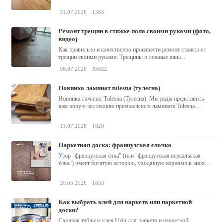
31.07.2026
1583
ремонт трещин в стяжке пола своими руками (фото,
видео)
Как правильно и качественно произвести ремонт стяжки от
трещин своими руками. Трещины и ложные швы...
06.07.2026
33622
новинка ламинат tulesna (тулесна)
Новинка ламинат Tulesna (Тулесна). Мы рады представить
вам новую коллекцию премиального ламината Tulesna
(Тулесна) -...
13.07.2026
1620
паркетная доска: французская елочка
Узор "французская ёлка" (или "французская версальская
ёлка") имеет богатую историю, уходящую корнями в эпоху
барокко...
20.05.2026
1853
как выбрать клей для паркета или паркетной
доски?
Сводная таблица клея Uzin для паркета и паркетной