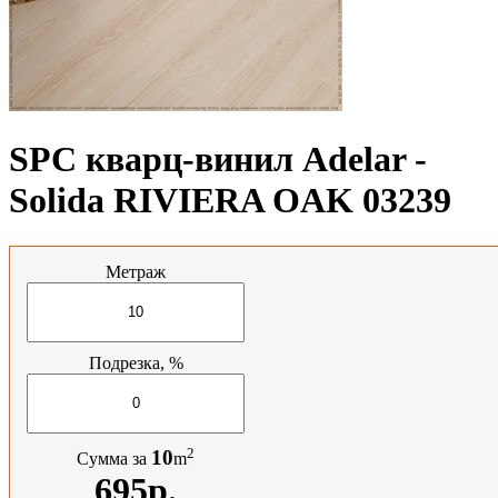
SPC кварц-винил Adelar -
Solida RIVIERA OAK 03239
Метраж
Подрезка, %
2
10
Сумма за
m
695р.