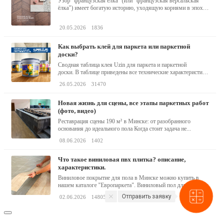
Узор "французская ёлка" (или "французская версальская
ёлка") имеет богатую историю, уходящую корнями в эпоху
барокко...
20.05.2026
1836
как выбрать клей для паркета или паркетной
доски?
Сводная таблица клея Uzin для паркета и паркетной
доски. В таблице приведены все технические характеристики
клея,...
26.05.2026
31470
новая жизнь для сцены, все этапы паркетных работ
(фото, видео)
Реставрация сцены 190 м² в Минске: от разобранного
основания до идеального пола Когда стоит задача не...
08.06.2026
1402
что такое виниловая пвх плитка? описание,
характеристики.
Виниловое покрытие для пола в Минске можно купить в
нашем каталоге "Европаркета". Виниловый пол для...
Отправить заявку
02.06.2026
148059