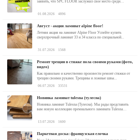
заявить, что SPC FLOOR заслужил свое место среди
водостойких виниловых...
01.08.2026
4896
август - акция ламинат alpine floor!
Летняя акция на ламинат Alpine Floor Успейте купить
сверхпрочный ламинат 33 и 34 класса по специальной...
31.07.2026
1568
ремонт трещин в стяжке пола своими руками (фото,
видео)
Как правильно и качественно произвести ремонт стяжки от
трещин своими руками. Трещины и ложные швы...
06.07.2026
33531
новинка ламинат tulesna (тулесна)
Новинка ламинат Tulesna (Тулесна). Мы рады представить
вам новую коллекцию премиального ламината Tulesna
(Тулесна) -...
13.07.2026
1600
паркетная доска: французская елочка