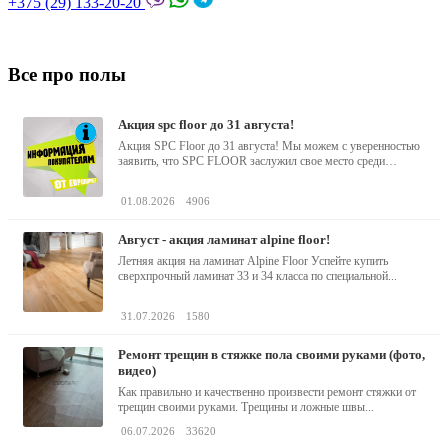
+375 (29) 133-20-20
Все про полы
акция spc floor до 31 августа!
Акция SPC Floor до 31 августа! Мы можем с уверенностью
заявить, что SPC FLOOR заслужил свое место среди
водостойких виниловых...
01.08.2026
4906
август - акция ламинат alpine floor!
Летняя акция на ламинат Alpine Floor Успейте купить
сверхпрочный ламинат 33 и 34 класса по специальной...
31.07.2026
1580
ремонт трещин в стяжке пола своими руками (фото,
видео)
Как правильно и качественно произвести ремонт стяжки от
трещин своими руками. Трещины и ложные швы...
06.07.2026
33620