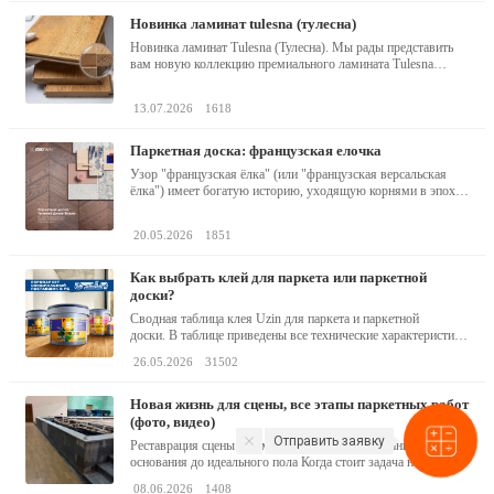
новинка ламинат tulesna (тулесна)
Новинка ламинат Tulesna (Тулесна). Мы рады представить
вам новую коллекцию премиального ламината Tulesna
(Тулесна) -...
13.07.2026
1618
паркетная доска: французская елочка
Узор "французская ёлка" (или "французская версальская
ёлка") имеет богатую историю, уходящую корнями в эпоху
барокко...
20.05.2026
1851
как выбрать клей для паркета или паркетной
доски?
Сводная таблица клея Uzin для паркета и паркетной
доски. В таблице приведены все технические характеристики
клея,...
26.05.2026
31502
новая жизнь для сцены, все этапы паркетных работ
(фото, видео)
Отправить заявку
Реставрация сцены 190 м² в Минске: от разобранного
основания до идеального пола Когда стоит задача не...
08.06.2026
1408