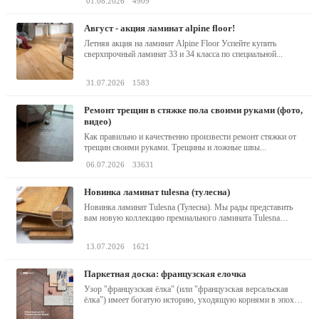
01.08.2026
4909
август - акция ламинат alpine floor!
Летняя акция на ламинат Alpine Floor Успейте купить
сверхпрочный ламинат 33 и 34 класса по специальной...
31.07.2026
1583
ремонт трещин в стяжке пола своими руками (фото,
видео)
Как правильно и качественно произвести ремонт стяжки от
трещин своими руками. Трещины и ложные швы...
06.07.2026
33631
новинка ламинат tulesna (тулесна)
Новинка ламинат Tulesna (Тулесна). Мы рады представить
вам новую коллекцию премиального ламината Tulesna
(Тулесна) -...
13.07.2026
1621
паркетная доска: французская елочка
Узор "французская ёлка" (или "французская версальская
ёлка") имеет богатую историю, уходящую корнями в эпоху
барокко...