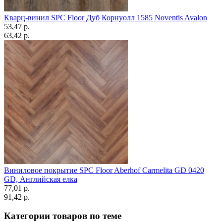
Кварц-винил SPC Floor Дуб Корнуолл 1585 Noventis Avalon
53,47 p.
63,42 p.
Виниловое покрытие SPC Floor Aberhof Carmelita GD 0420
GD, Английская елка
77,01 p.
91,42 p.
Категории товаров по теме