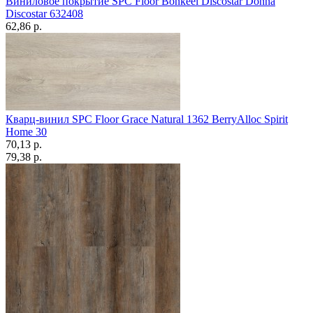
Виниловое покрытие SPC Floor Bonkeel Discostar Donna
Discostar 632408
62,86 p.
Кварц-винил SPC Floor Grace Natural 1362 BerryAlloc Spirit
Home 30
70,13 p.
79,38 p.