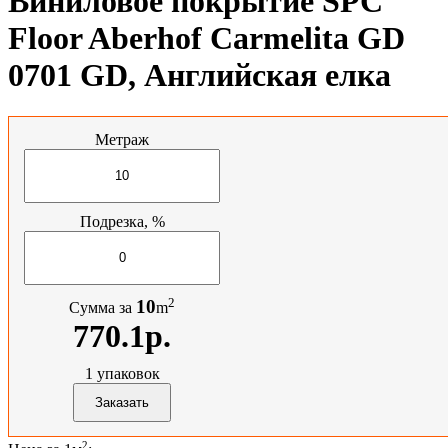
Виниловое покрытие SPC
Floor Aberhof Carmelita GD
0701 GD, Английская елка
Метраж
Подрезка, %
2
10
Сумма за
m
770.1р.
1
упаковок
2