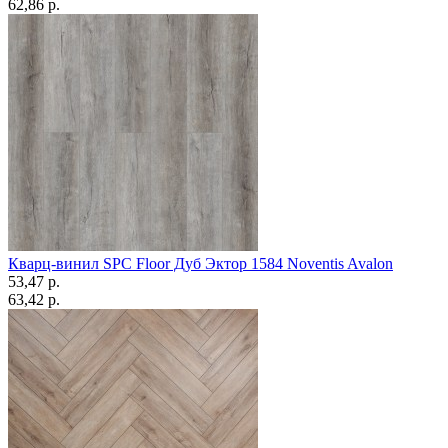
62,86 p.
Кварц-винил SPC Floor Дуб Эктор 1584 Noventis Avalon
53,47 p.
63,42 p.