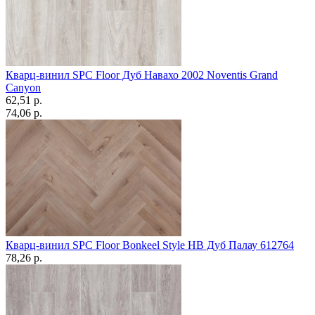
Кварц-винил SPC Floor Дуб Навахо 2002 Noventis Grand
Canyon
62,51 p.
74,06 p.
Кварц-винил SPC Floor Bonkeel Style HB Дуб Палау 612764
78,26 p.