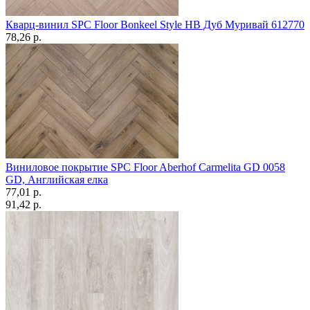
Кварц-винил SPC Floor Bonkeel Style HB Дуб Муривай 612770
78,26 p.
Виниловое покрытие SPC Floor Aberhof Carmelita GD 0058
GD, Английская елка
77,01 p.
91,42 p.