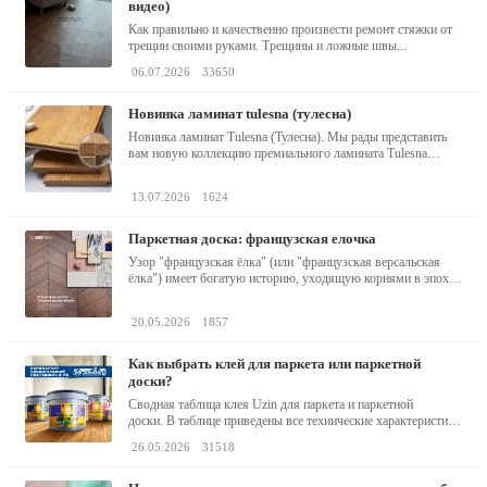
видео)
Как правильно и качественно произвести ремонт стяжки от
трещин своими руками. Трещины и ложные швы...
06.07.2026
33650
новинка ламинат tulesna (тулесна)
Новинка ламинат Tulesna (Тулесна). Мы рады представить
вам новую коллекцию премиального ламината Tulesna
(Тулесна) -...
13.07.2026
1624
паркетная доска: французская елочка
Узор "французская ёлка" (или "французская версальская
ёлка") имеет богатую историю, уходящую корнями в эпоху
барокко...
20.05.2026
1857
как выбрать клей для паркета или паркетной
доски?
Сводная таблица клея Uzin для паркета и паркетной
доски. В таблице приведены все технические характеристики
клея,...
26.05.2026
31518