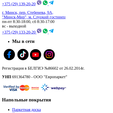
+375 (29) 139-20-20
г. Минск, пер. Стебенева, 9А,
"Минск-Мир", м. Слуцкий гостинец
пн-пт 8:30-18:00, сб 8:30-17:00
вс - выходной
+375 (29) 133-20-20
Мы в сети
Регистрация в БЕЛГИЭ №86602 от 26.02.2014г.
УНП
691364780 - ООО "Европаркет"
Напольные покрытия
Паркетная доска