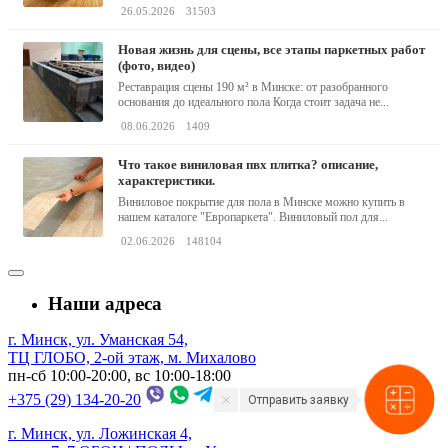
клея,...
26.05.2026
31503
новая жизнь для сцены, все этапы паркетных работ
(фото, видео)
Реставрация сцены 190 м² в Минске: от разобранного
основания до идеального пола Когда стоит задача не...
08.06.2026
1409
что такое виниловая пвх плитка? описание,
характеристики.
Виниловое покрытие для пола в Минске можно купить в
нашем каталоге "Европаркета". Виниловый пол для...
02.06.2026
148104
Наши адреса
г. Минск, ул. Уманская 54,
ТЦ ГЛОБО, 2-ой этаж, м. Михалово
пн-сб 10:00-20:00, вс 10:00-18:00
+375 (29) 134-20-20
Отправить заявку
г. Минск, ул. Ложинская 4,