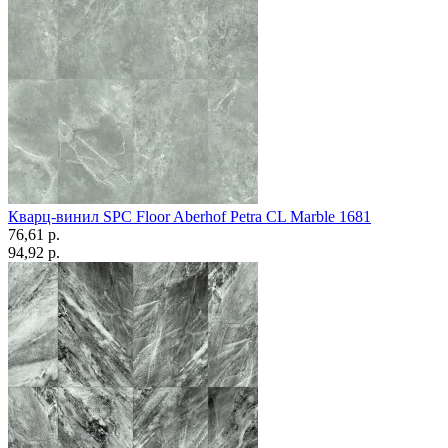
Кварц-винил SPC Floor Aberhof Petra CL Marble 1681
76,61 p.
94,92 p.