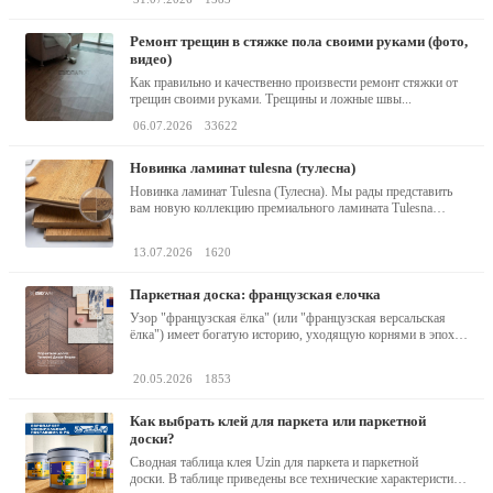
ремонт трещин в стяжке пола своими руками (фото,
видео)
Как правильно и качественно произвести ремонт стяжки от
трещин своими руками. Трещины и ложные швы...
06.07.2026
33622
новинка ламинат tulesna (тулесна)
Новинка ламинат Tulesna (Тулесна). Мы рады представить
вам новую коллекцию премиального ламината Tulesna
(Тулесна) -...
13.07.2026
1620
паркетная доска: французская елочка
Узор "французская ёлка" (или "французская версальская
ёлка") имеет богатую историю, уходящую корнями в эпоху
барокко...
20.05.2026
1853
как выбрать клей для паркета или паркетной
доски?
Сводная таблица клея Uzin для паркета и паркетной
доски. В таблице приведены все технические характеристики