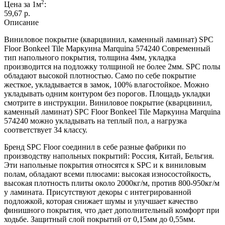
2
Цена за 1м
:
59,67 p.
Описание
Виниловое покрытие (кварцвинил, каменный ламинат) SPC
Floor Bonkeel Tile Маркуина Marquina 574240 Современный
тип напольного покрытия, толщина 4мм, укладка
производится на подложку толщиной не более 2мм. SPC полы
обладают высокой плотностью. Само по себе покрытие
жесткое, укладывается в замок, 100% влагостойкое. Можно
укладывать одним контуром без порогов. Площадь укладки
смотрите в инструкции. Виниловое покрытие (кварцвинил,
каменный ламинат) SPC Floor Bonkeel Tile Маркуина Marquina
574240 можно укладывать на теплый пол, а нагрузка
соответствует 34 классу.
Бренд SPC Floor соединил в себе разные фабрики по
производству напольных покрытий: Россия, Китай, Бельгия.
Эти напольные покрытия относятся к SPC и к виниловым
полам, обладают всеми плюсами: высокая износостойкость,
высокая плотность плиты около 2000кг/м, против 800-950кг/м
у ламината. Присутствуют декоры с интегрированной
подложкой, которая снижает шумы и улучшает качество
финишного покрытия, что дает дополнительный комфорт при
ходьбе. Защитный слой покрытий от 0,15мм до 0,55мм.