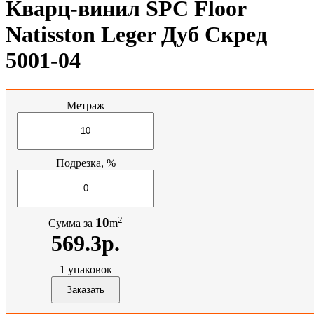
Кварц-винил SPC Floor
Natisston Leger Дуб Скред
5001-04
Метраж
Подрезка, %
2
10
Сумма за
m
569.3р.
1
упаковок