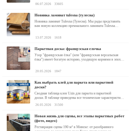
06.07.2026
33605
новинка ламинат tulesna (тулесна)
Новинка ламинат Tulesna (Тулесна). Мы рады представить
вам новую коллекцию премиального ламината Tulesna
(Тулесна) -...
13.07.2026
1618
паркетная доска: французская елочка
Узор "французская ёлка" (или "французская версальская
ёлка") имеет богатую историю, уходящую корнями в эпоху
барокко...
20.05.2026
1847
как выбрать клей для паркета или паркетной
доски?
Сводная таблица клея Uzin для паркета и паркетной
доски. В таблице приведены все технические характеристики
клея,...
26.05.2026
31500
новая жизнь для сцены, все этапы паркетных работ
(фото, видео)
Реставрация сцены 190 м² в Минске: от разобранного