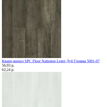
Кварц-винил SPC Floor Natisston Leger Дуб Гломма 5001-07
56,93 p.
62,24 p.