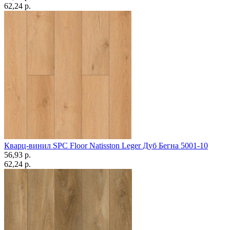
62,24 p.
Кварц-винил SPC Floor Natisston Leger Дуб Бегна 5001-10
56,93 p.
62,24 p.