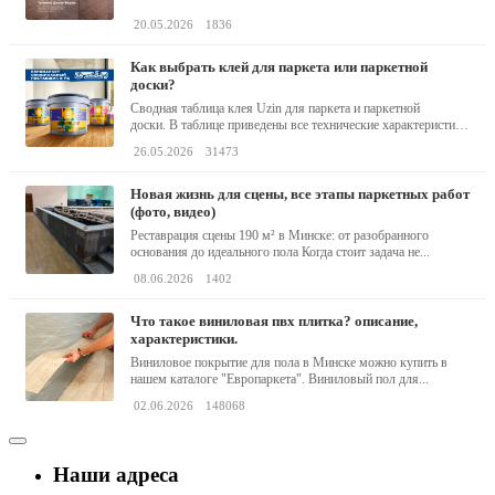
20.05.2026
1836
как выбрать клей для паркета или паркетной
доски?
Сводная таблица клея Uzin для паркета и паркетной
доски. В таблице приведены все технические характеристики
клея,...
26.05.2026
31473
новая жизнь для сцены, все этапы паркетных работ
(фото, видео)
Реставрация сцены 190 м² в Минске: от разобранного
основания до идеального пола Когда стоит задача не...
08.06.2026
1402
что такое виниловая пвх плитка? описание,
характеристики.
Виниловое покрытие для пола в Минске можно купить в
нашем каталоге "Европаркета". Виниловый пол для...
02.06.2026
148068
Наши адреса