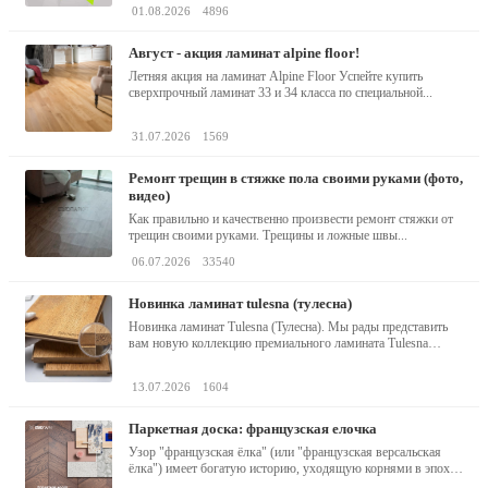
01.08.2026
4896
август - акция ламинат alpine floor!
Летняя акция на ламинат Alpine Floor Успейте купить
сверхпрочный ламинат 33 и 34 класса по специальной...
31.07.2026
1569
ремонт трещин в стяжке пола своими руками (фото,
видео)
Как правильно и качественно произвести ремонт стяжки от
трещин своими руками. Трещины и ложные швы...
06.07.2026
33540
новинка ламинат tulesna (тулесна)
Новинка ламинат Tulesna (Тулесна). Мы рады представить
вам новую коллекцию премиального ламината Tulesna
(Тулесна) -...
13.07.2026
1604
паркетная доска: французская елочка
Узор "французская ёлка" (или "французская версальская
ёлка") имеет богатую историю, уходящую корнями в эпоху
барокко...