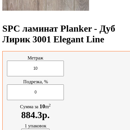
SPC ламинат Planker - Дуб
Лирик 3001 Elegant Line
Метраж
Подрезка, %
2
10
Сумма за
m
884.3р.
1
упаковок