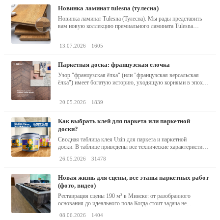
новинка ламинат tulesna (тулесна)
Новинка ламинат Tulesna (Тулесна). Мы рады представить
вам новую коллекцию премиального ламината Tulesna
(Тулесна) -...
13.07.2026
1605
паркетная доска: французская елочка
Узор "французская ёлка" (или "французская версальская
ёлка") имеет богатую историю, уходящую корнями в эпоху
барокко...
20.05.2026
1839
как выбрать клей для паркета или паркетной
доски?
Сводная таблица клея Uzin для паркета и паркетной
доски. В таблице приведены все технические характеристики
клея,...
26.05.2026
31478
новая жизнь для сцены, все этапы паркетных работ
(фото, видео)
Реставрация сцены 190 м² в Минске: от разобранного
основания до идеального пола Когда стоит задача не...
08.06.2026
1404