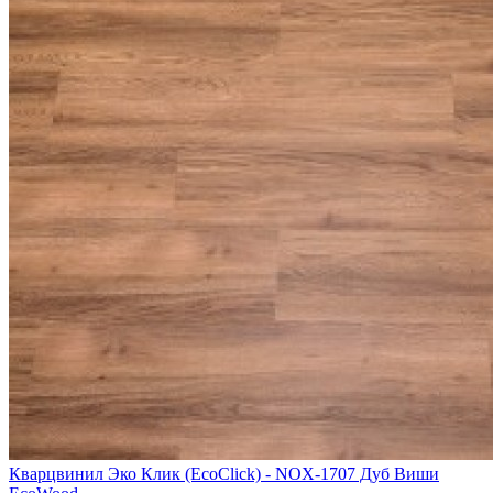
Кварцвинил Эко Клик (EcoClick) - NOX-1707 Дуб Виши