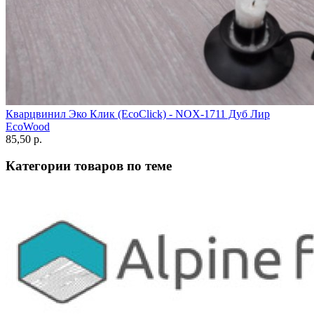
Кварцвинил Эко Клик (EcoClick) - NOX-1711 Дуб Лир
EcoWood
85,50 p.
Категории товаров по теме