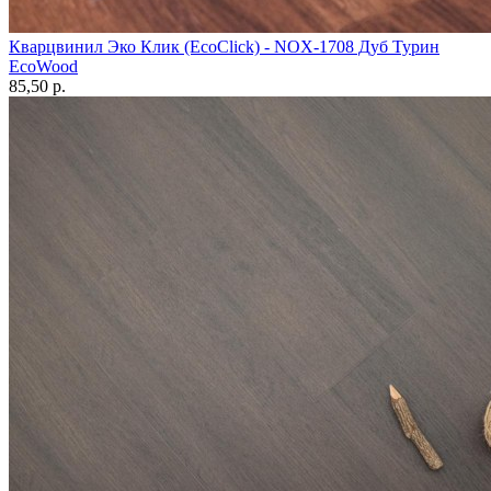
Кварцвинил Эко Клик (EcoClick) - NOX-1708 Дуб Турин
EcoWood
85,50 p.