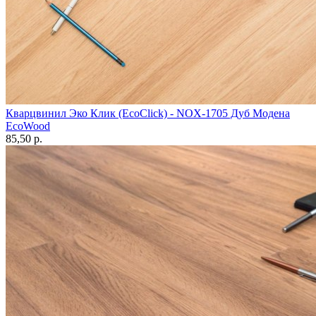
Кварцвинил Эко Клик (EcoClick) - NOX-1705 Дуб Модена
EcoWood
85,50 p.